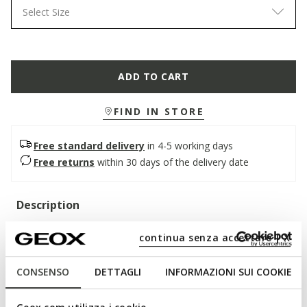
Select Size
ADD TO CART
FIND IN STORE
Free standard delivery
in 4-5 working days
Free returns
within 30 days of the delivery date
Description
Women’s biker-style ankle boot with a contemporary, urban
continua senza accettare | X
style. Crafted from soft leather, it features a black upper
embellished with a tone-on-tone strap and metal buckle.
CONSENSO
DETTAGLI
INFORMAZIONI SUI COOKIE
Breathable and comfortable, Iridea adds a bold touch to
everyday looks.
ITEM CODE:
D66HRB00043C9999