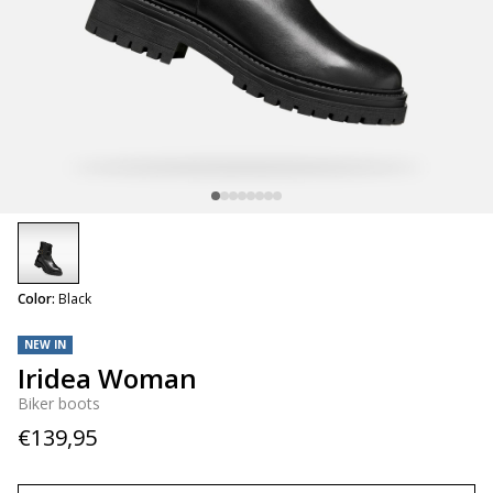
selected
Color:
Black
NEW IN
Iridea Woman
Biker boots
€139,95