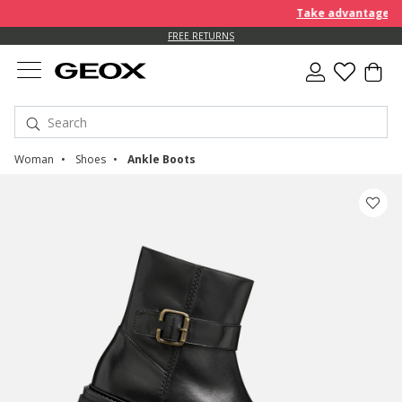
Take advantage of a
FREE RETURNS
Woman
Shoes
Ankle Boots