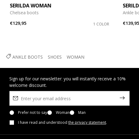
SERILDA WOMAN
SERIL
Chelsea boots
Ankle b
€129,95
€139,9
1 COLOR
ANKLE BOOTS
SHOES
WOMAN
Sign up for our newsletter: you will instantly receive a 10%
welcome discount.
Prefer not to say
Woman
Man
I have read and understood
the privacy statement
.