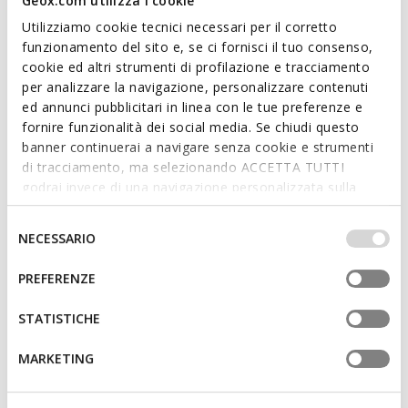
Geox.com utilizza i cookie
Utilizziamo cookie tecnici necessari per il corretto
funzionamento del sito e, se ci fornisci il tuo consenso,
Features
cookie ed altri strumenti di profilazione e tracciamento
per analizzare la navigazione, personalizzare contenuti
Quick and easy to put on
ed annunci pubblicitari in linea con le tue preferenze e
Heel height: 4,5 cm / 1,8"
fornire funzionalità dei social media. Se chiudi questo
banner continuerai a navigare senza cookie e strumenti
Zip fastening
di tracciamento, ma selezionando ACCETTA TUTTI
godrai invece di una navigazione personalizzata sulla
The height of the boot shaft is 15 cm / 5.91" as
base dei tuoi gusti ed interessi. Selezionando
measured on a size 37 EU
IMPOSTAZIONI potrai anche scegliere quali cookies ed
Selezione
NECESSARIO
altri strumenti di tracciamento autorizzare. Per maggiori
del
informazioni o per modificare in qualsiasi momento le
consenso
Materials
PREFERENZE
tue impostazioni, visita la nostra
cookie policy
.
STATISTICHE
Technologies
MARKETING