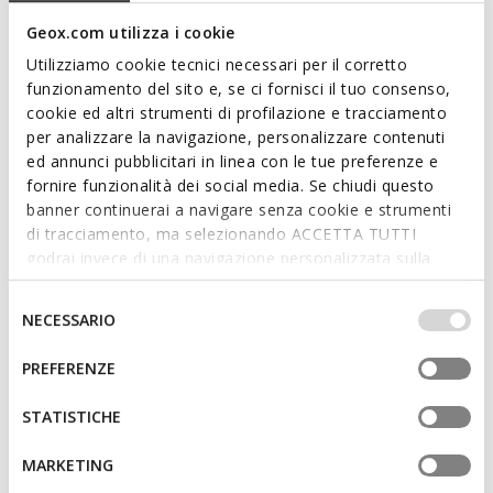
and style for a perfectly formal look.
Geox.com utilizza i cookie
ITEM CODE:
D65YUB00066C6002
Utilizziamo cookie tecnici necessari per il corretto
funzionamento del sito e, se ci fornisci il tuo consenso,
cookie ed altri strumenti di profilazione e tracciamento
Features
per analizzare la navigazione, personalizzare contenuti
ed annunci pubblicitari in linea con le tue preferenze e
By purchasing this product, you are
fornire funzionalità dei social media. Se chiudi questo
supporting Leather Working Group certified
banner continuerai a navigare senza cookie e strumenti
tanneries
di tracciamento, ma selezionando ACCETTA TUTTI
godrai invece di una navigazione personalizzata sulla
Thickness of sole: 2 cm / 0,8"
base dei tuoi gusti ed interessi. Selezionando
IMPOSTAZIONI potrai anche scegliere quali cookies ed
Selezione
Buckle on the strap to adjust the fit
NECESSARIO
altri strumenti di tracciamento autorizzare. Per maggiori
del
informazioni o per modificare in qualsiasi momento le
consenso
PREFERENZE
tue impostazioni, visita la nostra
cookie policy
.
Materials
STATISTICHE
Technologies
MARKETING