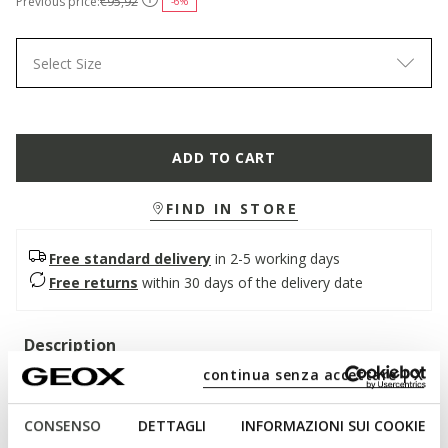
Previous price:
€95,92
-6%
Select Size
ADD TO CART
FIND IN STORE
Free standard delivery
in 2-5 working days
Free returns
within 30 days of the delivery date
Description
continua senza accettare | X
Women's slingback ballerina flat with a contemporary design
and refined charm. In this elegant light brown version, it
CONSENSO
DETTAGLI
INFORMAZIONI SUI COOKIE
features a patent leather upper with clean, modern lines.
Breathable and comfortable, Giselda 15 combines comfort