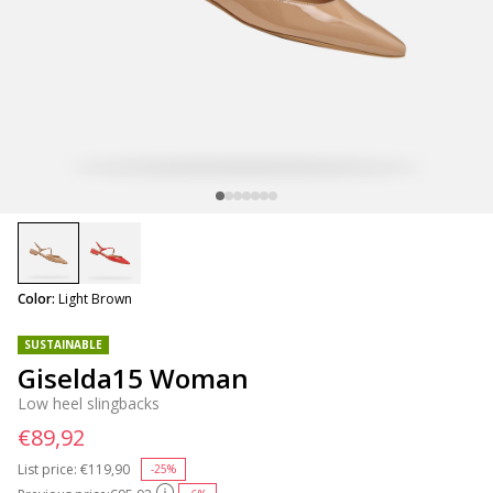
selected
Color:
Light Brown
SUSTAINABLE
Giselda15 Woman
Low heel slingbacks
€89,92
List price:
Price reduced from
€119,90
to
-25%