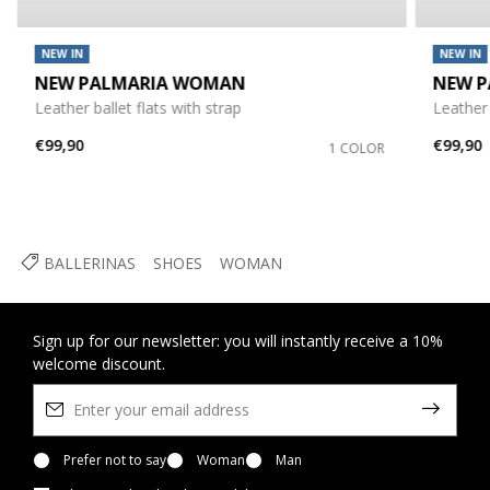
NEW IN
NEW IN
NEW PALMARIA WOMAN
NEW 
Leather ballet flats with strap
Leather 
€99,90
€99,90
1 COLOR
BALLERINAS
SHOES
WOMAN
Sign up for our newsletter: you will instantly receive a 10%
welcome discount.
Prefer not to say
Woman
Man