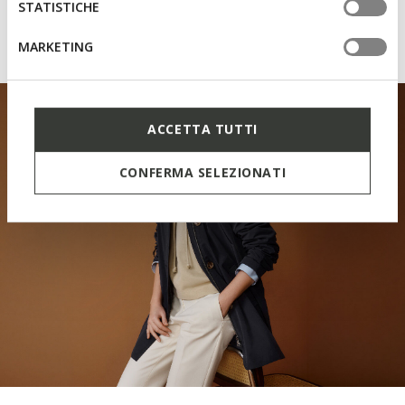
everywhere, with lightness
STATISTICHE
and breathability.
MARKETING
ACCETTA TUTTI
CONFERMA SELEZIONATI