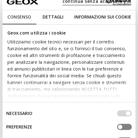
for days on the go, amidst temperature swings and
continua senza accettare | X
sudden changes in the weather.
CONSENSO
DETTAGLI
INFORMAZIONI SUI COOKIE
The latest trends focus on ultra-lightweight
technical fabrics, clean lines and functional details
Geox.com utilizza i cookie
that combine style and practicality. From
Utilizziamo cookie tecnici necessari per il corretto
lightweight, compact down jackets that are easy to
funzionamento del sito e, se ci fornisci il tuo consenso,
carry with you at all times, to trenchcoats and more
cookie ed altri strumenti di profilazione e tracciamento
structured jackets: the new additions to the Geox
per analizzare la navigazione, personalizzare contenuti
clothing collection are designed to accompany you
ed annunci pubblicitari in linea con le tue preferenze e
effortlessly throughout the day.
fornire funzionalità dei social media. Se chiudi questo
banner continuerai a navigare senza cookie e strumenti
di tracciamento, ma selezionando ACCETTA TUTTI
godrai invece di una navigazione personalizzata sulla
DISCOVER WOMEN’S JACKETS
base dei tuoi gusti ed interessi. Selezionando
IMPOSTAZIONI potrai anche scegliere quali cookies ed
Selezione
NECESSARIO
altri strumenti di tracciamento autorizzare. Per maggiori
del
informazioni o per modificare in qualsiasi momento le
consenso
PREFERENZE
Designed to accompany you
tue impostazioni, visita la nostra
cookie policy
.