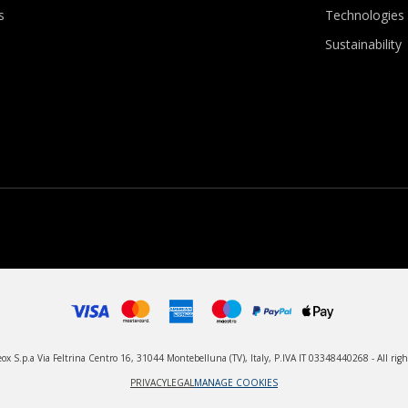
s
Technologies
Sustainability
x S.p.a Via Feltrina Centro 16, 31044 Montebelluna (TV), Italy, P.IVA IT 03348440268 - All righ
PRIVACY
LEGAL
MANAGE COOKIES