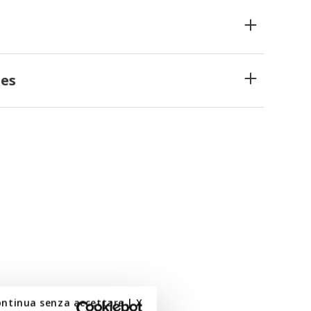
es
ontinua senza accettare | X