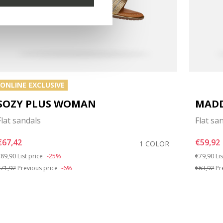
ONLINE EXCLUSIVE
SOZY PLUS WOMAN
MADD
Flat sandals
Flat sa
€67,42
€59,92
1 COLOR
rice reduced from
to
Price red
to
89,90
List price
-25%
€79,90
Li
71,92
Previous price
-6%
€63,92
Pr