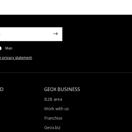
Man
e privacy statement
.
LD
GEOX BUSINESS
B2B area
Work with us
Franchise
Geox.biz