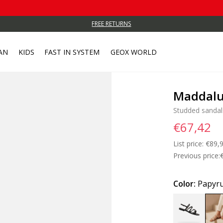
FREE RETURNS
AN
KIDS
FAST IN SYSTEM
GEOX WORLD
Maddalu
Studded sandal
€67,42
List price:
Price
€89,
Previous price:
Color:
Papyr