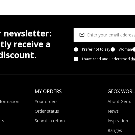
r newsletter:
tly receive a
Prefer not to say
Woman
iscount.
I have read and understood
th
MY ORDERS
GEOX WOR
nformation
Your orders
About Geox
Order status
News
ts
Submit a return
Inspiration
Ranges