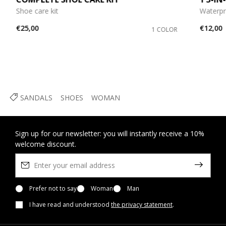
Shoe care kit
Waterpr
€25,00
€12,00
1 COLOR
SANDALS
SHOES
WOMAN
Sign up for our newsletter: you will instantly receive a 10%
welcome discount.
Prefer not to say
Woman
Man
I have read and understood
the privacy statement
.