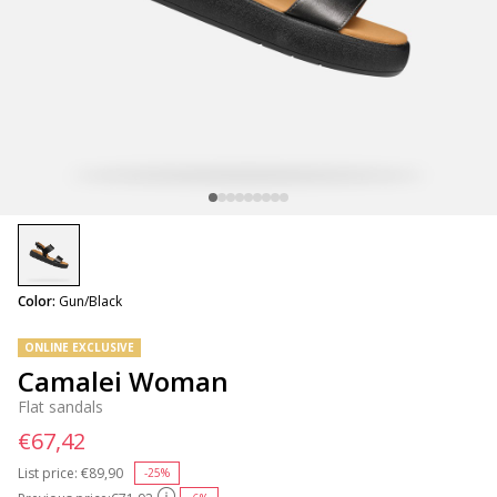
selected
Color:
Gun/Black
ONLINE EXCLUSIVE
Camalei Woman
Flat sandals
€67,42
List price:
Price reduced from
€89,90
to
-25%