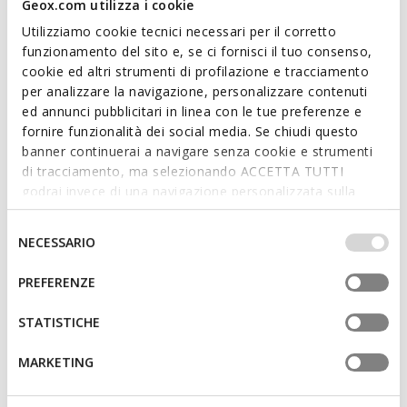
Geox.com utilizza i cookie
breathable, Camalei is ideal for enjoying the city to the full on
Utilizziamo cookie tecnici necessari per il corretto
warm days, from running errands to leisure time.
funzionamento del sito e, se ci fornisci il tuo consenso,
ITEM CODE:
D550NA0NFBCC1223
Read more
cookie ed altri strumenti di profilazione e tracciamento
per analizzare la navigazione, personalizzare contenuti
ed annunci pubblicitari in linea con le tue preferenze e
Features
fornire funzionalità dei social media. Se chiudi questo
banner continuerai a navigare senza cookie e strumenti
Thickness of sole: 3,5 cm / 1,4"
di tracciamento, ma selezionando ACCETTA TUTTI
Buckle on the strap to adjust the fit
godrai invece di una navigazione personalizzata sulla
base dei tuoi gusti ed interessi. Selezionando
IMPOSTAZIONI potrai anche scegliere quali cookies ed
Selezione
NECESSARIO
altri strumenti di tracciamento autorizzare. Per maggiori
del
Materials
informazioni o per modificare in qualsiasi momento le
consenso
PREFERENZE
tue impostazioni, visita la nostra
cookie policy
.
Technologies
STATISTICHE
MARKETING
You may also like