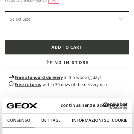
Previous price:
€71,92
-6%
Select Size
ADD TO CART
FIND IN STORE
Free standard delivery
in 3-5 working days
Free returns
within 30 days of the delivery date
Description
continua senza accettare | X
Women's sandal with contemporary DNA, featuring an eye-
CONSENSO
DETTAGLI
INFORMAZIONI SUI COOKIE
catching active-style outsole. Presented here in a sober black
version, it boasts a double-strap upper in pearlescent effect
material and leather-effect material. Light, comfortable and