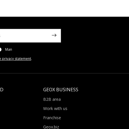
Man
e privacy statement
.
LD
GEOX BUSINESS
B2B area
Work with us
Franchise
Geox.biz