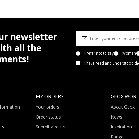
ur newsletter
th all the
Prefer not to say
Woman
pments!
I have read and understood
th
MY ORDERS
GEOX WOR
nformation
Your orders
About Geox
Order status
News
ts
Submit a return
Inspiration
Ranges