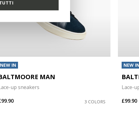
TUTTI
NEW IN
NEW I
BALTMOORE MAN
BAL
Lace-up sneakers
Lace-u
£99.90
£99.90
3 COLORS