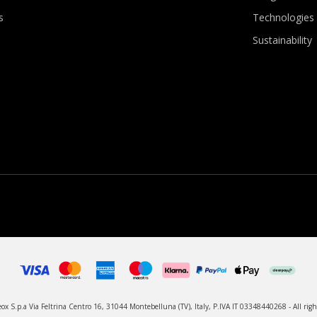
s
Technologies
Sustainability
x S.p.a Via Feltrina Centro 16, 31044 Montebelluna (TV), Italy, P.IVA IT 03348440268 - All righ