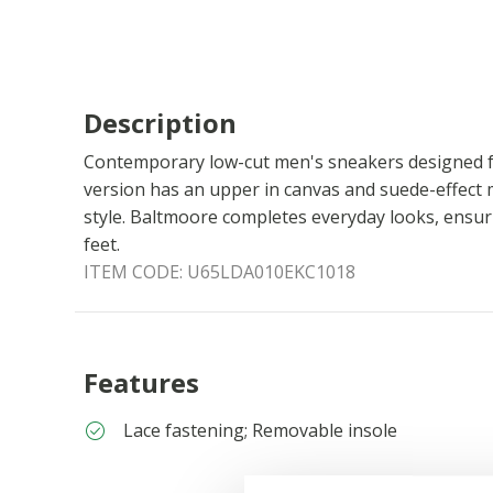
Description
Contemporary low-cut men's sneakers designed for
version has an upper in canvas and suede-effect 
style. Baltmoore completes everyday looks, ensur
feet.
ITEM CODE:
U65LDA010EKC1018
Features
Lace fastening; Removable insole