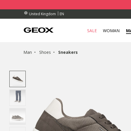
BY COLLECTION POINT.
RDERS OVER £ 75.00
RDERS OVER £ 75.00
EN
United Kingdom
SALE
WOMAN
M
Man
Shoes
Sneakers