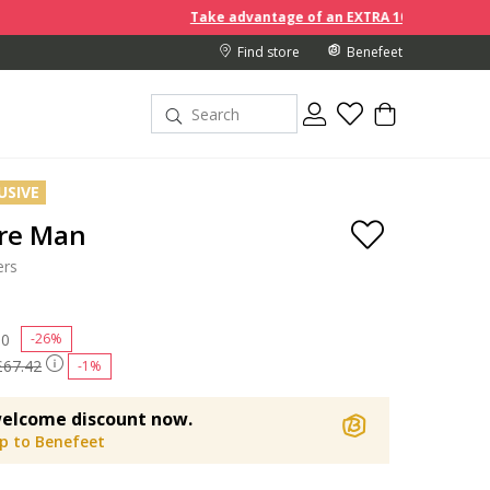
Take advantage of an EXTRA 10% off discount prices whe
Find store
Benefeet
USIVE
re Man
ers
 reduced from
90
to
-26%
£67.42
-1%
elcome discount now.
up to Benefeet