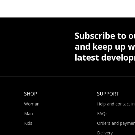
Subscribe to o
and keep up wi
latest develo
SHOP
SUPPORT
Woman
Help and contact i
Man
FAQs
Kids
Orders and paymen
Delivery