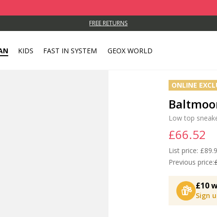
FREE RETURNS
AN
KIDS
FAST IN SYSTEM
GEOX WORLD
ONLINE EXCL
Baltmoo
Low top sneak
£66.52
List price:
Price
£89.
Previous price:
£10 w
Sign 