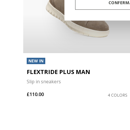
CONFERMA
NEW IN
FLEXTRIDE PLUS MAN
Slip in sneakers
£110.00
OLORS
4 COLORS