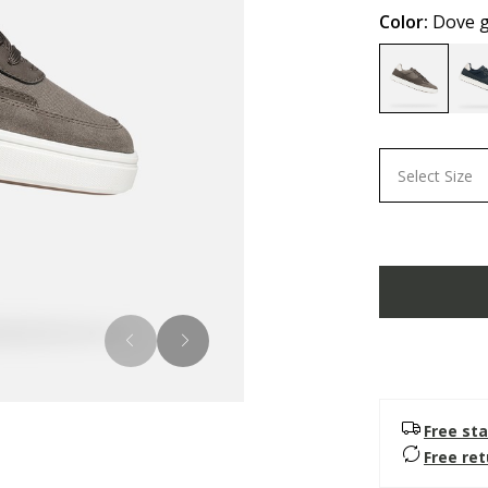
Color:
Dove 
selected
Select Size
Free sta
Free re