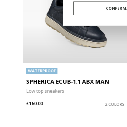
CONFERMA
WATERPROOF
SPHERICA ECUB-1.1 ABX MAN
Low top sneakers
£160.00
OLORS
2 COLORS