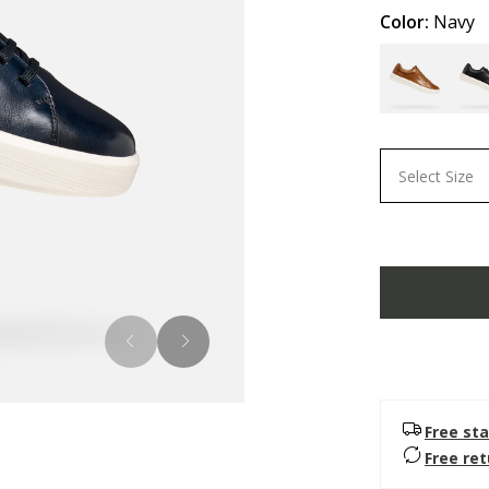
Color:
Navy
Select Size
Free sta
Free re