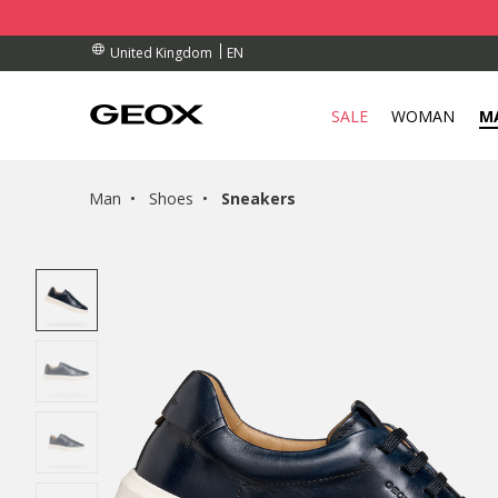
BY COLLECTION POINT.
RDERS OVER £ 75.00
RDERS OVER £ 75.00
EN
United Kingdom
SALE
WOMAN
M
Man
Shoes
Sneakers