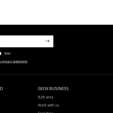
Man
e privacy statement
.
LD
GEOX BUSINESS
B2B area
Work with us