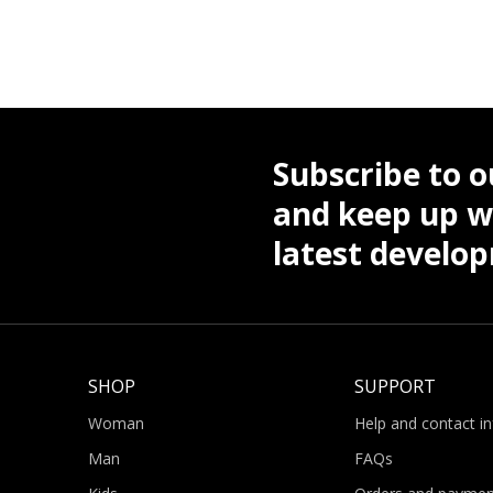
Subscribe to o
and keep up wi
latest develo
SHOP
SUPPORT
Woman
Help and contact i
Man
FAQs