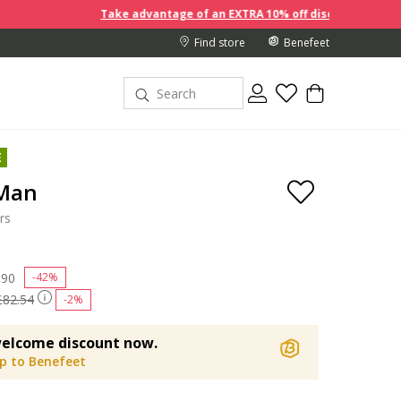
Take advantage of an EXTRA 10% off discount prices when you 
Find store
Benefeet
E
 Man
rs
 reduced from
.90
to
-42%
£82.54
-2%
elcome discount now.
up to Benefeet