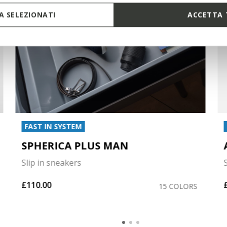
 SELEZIONATI
ACCETTA 
FAST IN SYSTEM
SPHERICA PLUS MAN
Slip in sneakers
£110.00
15 COLORS