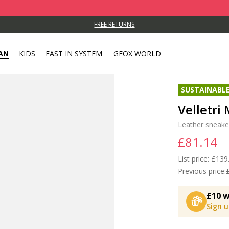
FREE RETURNS
AN
KIDS
FAST IN SYSTEM
GEOX WORLD
SUSTAINABL
Velletri
Leather sneake
£81.14
List price:
Price
£139
Previous price:
£10 w
Sign 