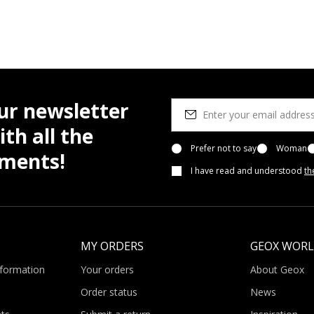
ur newsletter
th all the
Prefer not to say
Woman
pments!
I have read and understood
th
MY ORDERS
GEOX WOR
nformation
Your orders
About Geox
Order status
News