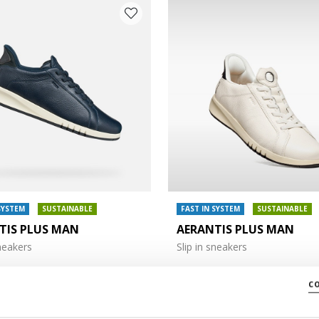
SYSTEM
SUSTAINABLE
FAST IN SYSTEM
SUSTAINABLE
TIS PLUS MAN
AERANTIS PLUS MAN
e: 42
sneakers
Slip in sneakers
e: 46
/Lv326,62
€167,00/Lv326,62
3 COLORS
c