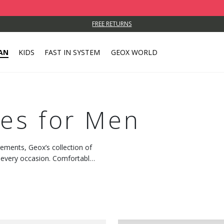
FREE RETURNS
AN
KIDS
FAST IN SYSTEM
GEOX WORLD
es for Men
ements, Geox’s collection of
t every occasion. Comfortable,
!