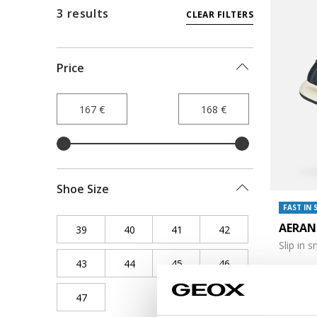
3 results
CLEAR FILTERS
Price
Shoe Size
FAST IN 
AERAN
39
Refine by Shoe Size: 39
40
Refine by Shoe Size: 40
41
Refine by Shoe Size: 41
42
Refine by Shoe Siz
Slip in 
43
Refine by Shoe Size: 43
44
Refine by Shoe Size: 44
45
Refine by Shoe Size: 45
46
Refine by Shoe Siz
€167,00
47
Refine by Shoe Size: 47