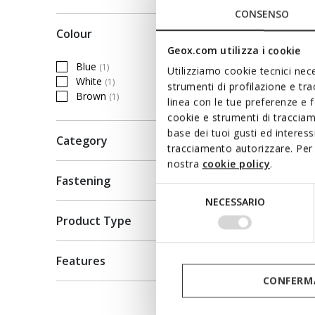
CONSENSO
Colour
Geox.com utilizza i cookie
Blue
(1)
Utilizziamo cookie tecnici nece
Refine by Colour: Blue
White
(1)
strumenti di profilazione e tr
Refine by Colour: White
Brown
(1)
linea con le tue preferenze e 
Refine by Colour: Brown
cookie e strumenti di traccia
base dei tuoi gusti ed interes
Category
tracciamento autorizzare. Per 
nostra
cookie policy
.
Fastening
Selezione
NECESSARIO
del
Product Type
consenso
Features
CONFERMA