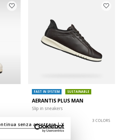
FAST IN SYSTEM
SUSTAINABLE
AERANTIS PLUS MAN
Slip in sneakers
€167,00/Lv326,62
3 COLORS
3 COLORS
ontinua senza accettare | X