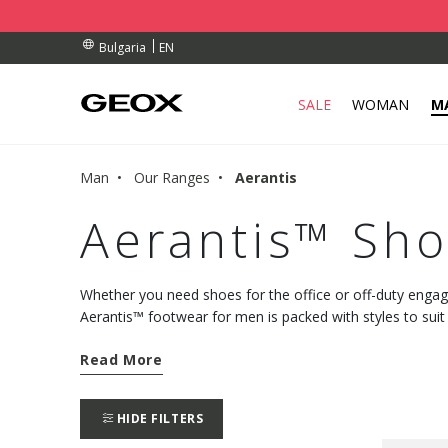
RDERS OVER 99,00 €
RDERS OVER 99,00 €
S
EN
Bulgaria
SALE
WOMAN
M
Man
Our Ranges
Aerantis
Aerantis™ Sho
Whether you need shoes for the office or off-duty engag
Aerantis™ footwear for men is packed with styles to sui
lightweight and breathable - what else could you ask for?
Read More
HIDE FILTERS