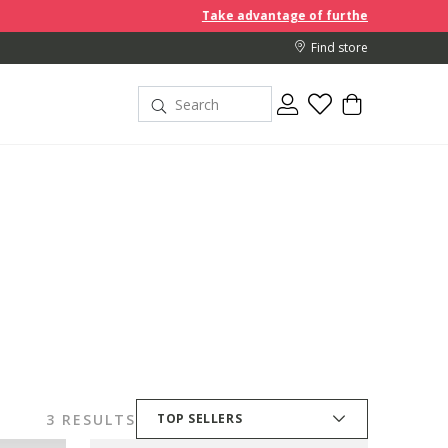
Take advantage of further reductions and start sho
Find store
3 RESULTS
TOP SELLERS