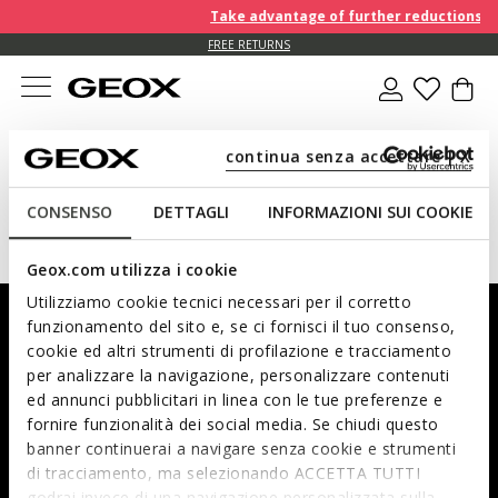
Take advantage of further reductions an
FREE RETURNS
continua senza accettare | X
Kids
Kids Special Highlights
Barefoot
CONSENSO
DETTAGLI
INFORMAZIONI SUI COOKIE
Barefoot
Geox.com utilizza i cookie
Utilizziamo cookie tecnici necessari per il corretto
Sign up for our newsletter: you will instantly receive a 10%
funzionamento del sito e, se ci fornisci il tuo consenso,
welcome discount.
cookie ed altri strumenti di profilazione e tracciamento
per analizzare la navigazione, personalizzare contenuti
ed annunci pubblicitari in linea con le tue preferenze e
fornire funzionalità dei social media. Se chiudi questo
Prefer not to say
Woman
Man
banner continuerai a navigare senza cookie e strumenti
di tracciamento, ma selezionando ACCETTA TUTTI
I have read and understood
the privacy statement
.
godrai invece di una navigazione personalizzata sulla