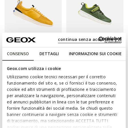
continua senza accettare | X
SPECIAL PRICES
SPECIAL PRICES
CONSENSO
DETTAGLI
INFORMAZIONI SUI COOKIE
GXRN-02 MAN
FOOT-RUN JUNIOR
Leather sneakers
Lightweight and flexible barefoot
shoes
€65,00
5 COLORS
Geox.com utilizza i cookie
from
€41,00
3 COLORS
Utilizziamo cookie tecnici necessari per il corretto
funzionamento del sito e, se ci fornisci il tuo consenso,
cookie ed altri strumenti di profilazione e tracciamento
per analizzare la navigazione, personalizzare contenuti
ed annunci pubblicitari in linea con le tue preferenze e
fornire funzionalità dei social media. Se chiudi questo
banner continuerai a navigare senza cookie e strumenti
di tracciamento, ma selezionando ACCETTA TUTTI
godrai invece di una navigazione personalizzata sulla