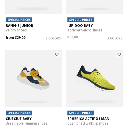
SPECIAL PRICES
SPECIAL PRICES
RANN-E JUNIOR
IUPIDOO BABY
Velcro shoes
Toddler velcro shoes
€35,00
from
€29,00
2 COLORS
2 COLORS
SPECIAL PRICES
SPECIAL PRICES
CIUFCIUF BABY
SPHERICA ACTIF X1 MAN
Breathable running shoes
Cushioned walking shoes