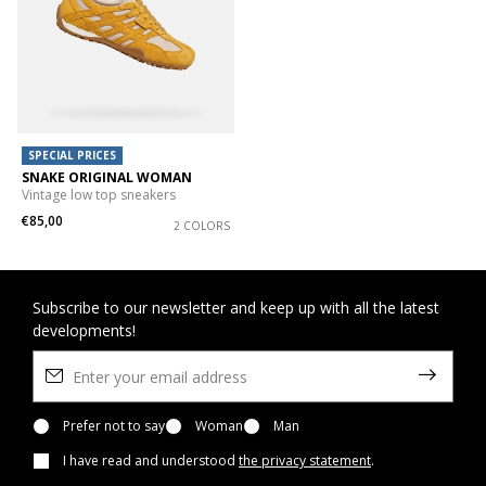
SPECIAL PRICES
SNAKE ORIGINAL WOMAN
Vintage low top sneakers
€85,00
2 COLORS
Subscribe to our newsletter and keep up with all the latest
developments!
Prefer not to say
Woman
Man
I have read and understood
the privacy statement
.