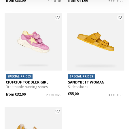
from
€33,00
from
€41,00
1 COLOR
2 COLORS
SPECIAL PRICES
SPECIAL PRICES
CIUFCIUF TODDLER GIRL
SANDYBETT WOMAN
Breathable running shoes
Slides shoes
€55,00
from
€32,00
2 COLORS
3 COLORS