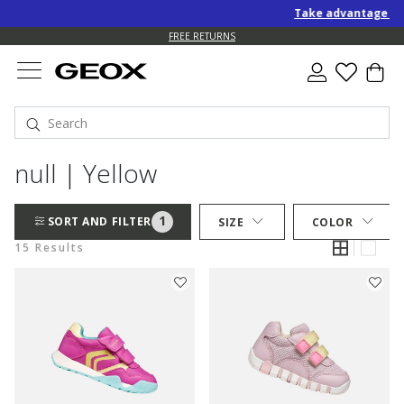
Take advantage of an EX
FREE RETURNS
null | Yellow
1
SORT AND FILTER
SIZE
COLOR
15 Results