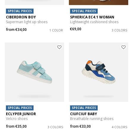
SPECIAL PRICES
SPECIAL PRICES
CIBERDRON BOY
SPHERICA EC4.1 WOMAN
Superman light up shoes
Lightweight cushioned shoes
€69,00
from
€34,00
1 COLOR
3 COLORS
SPECIAL PRICES
SPECIAL PRICES
ECLYPER JUNIOR
CIUFCIUF BABY
Velcro shoes
Breathable running shoes
from
€35,00
from
€33,00
3 COLORS
4 COLORS