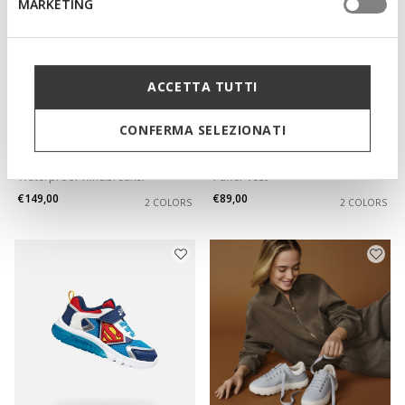
MARKETING
ACCETTA TUTTI
CONFERMA SELEZIONATI
SPECIAL PRICES
SPECIAL PRICES
DUBLIN MAN
WILMER MAN
Waterproof windbreaker
Puffer vest
€149,00
€89,00
2 COLORS
2 COLORS