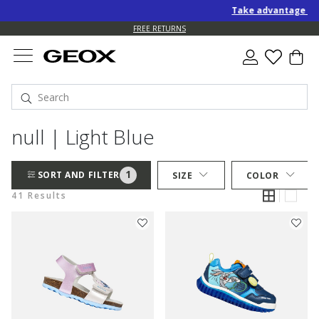
Take advantage of an EXT
FREE RETURNS
null | Light Blue
1
SORT AND FILTER
SIZE
COLOR
41 Results