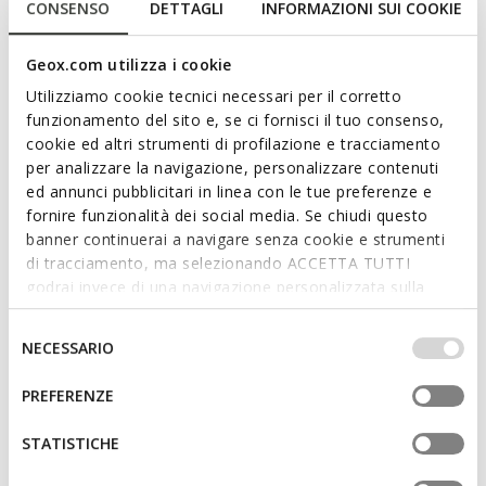
CONSENSO
DETTAGLI
INFORMAZIONI SUI COOKIE
€38,00
3 COLORS
Geox.com utilizza i cookie
Utilizziamo cookie tecnici necessari per il corretto
funzionamento del sito e, se ci fornisci il tuo consenso,
cookie ed altri strumenti di profilazione e tracciamento
per analizzare la navigazione, personalizzare contenuti
ed annunci pubblicitari in linea con le tue preferenze e
fornire funzionalità dei social media. Se chiudi questo
banner continuerai a navigare senza cookie e strumenti
di tracciamento, ma selezionando ACCETTA TUTTI
godrai invece di una navigazione personalizzata sulla
SPECIAL PRICES
SPECIAL PRICES
base dei tuoi gusti ed interessi. Selezionando
SANDAL CIBERDRON BOY
FADINLIGHT GIRL
IMPOSTAZIONI potrai anche scegliere quali cookies ed
Selezione
Superman light up sandals
Disney Princess light up shoes
NECESSARIO
altri strumenti di tracciamento autorizzare. Per maggiori
del
from
€45,00
from
€34,00
1 COLOR
1 COLOR
informazioni o per modificare in qualsiasi momento le
consenso
PREFERENZE
tue impostazioni, visita la nostra
cookie policy
.
STATISTICHE