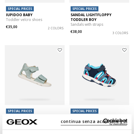
SPECIAL PRICES
SPECIAL PRICES
IUPIDOO BABY
SANDAL LIGHTFLOPPY
Toddler velcro shoes
TODDLER BOY
Sandals with straps
€35,00
2 COLORS
€38,00
3 COLORS
SPECIAL PRICES
SPECIAL PRICES
SANDAL STEPPIEUP TODDLER
SANDAL MULTY BABY
continua senza accettare | X
GIRL
Beach sandals
Lightweight and flexible barefoot
from
€41,00
2 COLORS
sandals