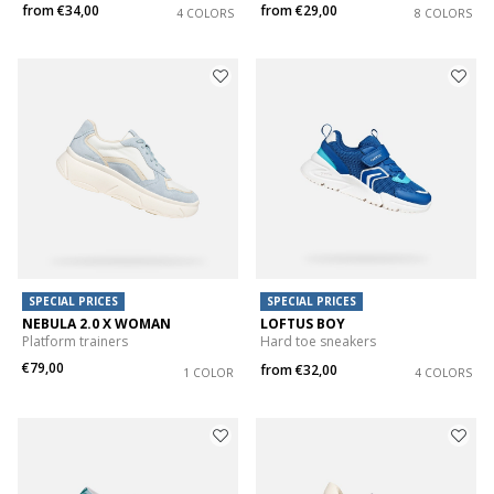
from
€34,00
from
€29,00
4 COLORS
8 COLORS
SPECIAL PRICES
SPECIAL PRICES
NEBULA 2.0 X WOMAN
LOFTUS BOY
Platform trainers
Hard toe sneakers
€79,00
from
€32,00
1 COLOR
4 COLORS