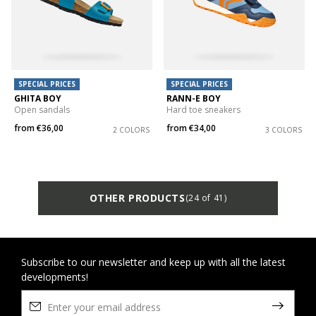
SPECIAL PRICES
SPECIAL PRICES
GHITA BOY
RANN-E BOY
Open sandals
Hard toe sneakers
from
€36,00
from
€34,00
2 COLORS
3 COLORS
OTHER PRODUCTS
(24 of 41)
Subscribe to our newsletter and keep up with all the latest
developments!