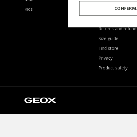
CONFERMA
Kids
Orders and paymen
Shipping
Returns and refund
Size guide
Find store
Privacy
Product safety