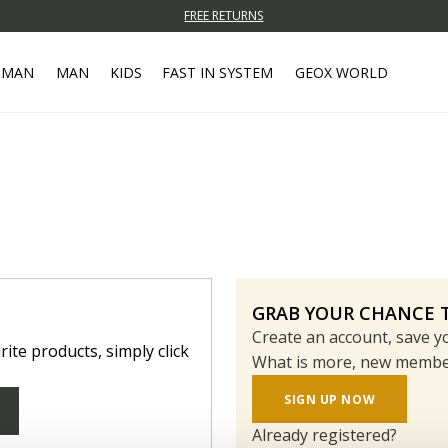
FREE RETURNS
MAN
MAN
KIDS
FAST IN SYSTEM
GEOX WORLD
GRAB YOUR CHANCE T
Create an account, save 
rite products, simply click
What is more, new members
SIGN UP NOW
Already registered?