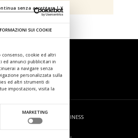
ontinua senza accettare | X
FORMAZIONI SUI COOKIE
uo consenso, cookie ed altri
 ed annunci pubblicitari in
ntinuerai a navigare senza
Man
igazione personalizzata sulla
es ed altri strumenti di
e privacy statement
.
ue impostazioni, visita la
MARKETING
LD
GEOX BUSINESS
B2B area
Work with us