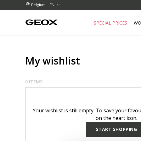
BY COLLECTION POINT.
RDERS OVER 99.00 €
RDERS OVER 99.00 €
EN
Belgium
SPECIAL PRICES
WO
My wishlist
0
ITEMS
Your wishlist is still empty. To save your favou
on the heart icon.
START SHOPPING