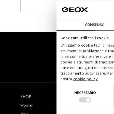
CONSENSO
Geox.com utilizza i cookie
Subscribe to o
Utilizziamo cookie tecnici nece
strumenti di profilazione e tr
and keep up wi
linea con le tue preferenze e 
cookie e strumenti di traccia
latest develo
base dei tuoi gusti ed interes
tracciamento autorizzare. Per 
nostra
cookie policy
.
Selezione
NECESSARIO
del
SHOP
SUPPORT
consenso
Woman
Help and contact i
Man
FAQs