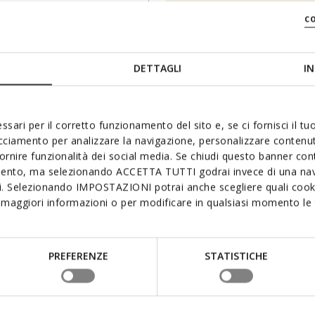
LOG IN
c
DETTAGLI
IN
ur newsletter
ssari per il corretto funzionamento del sito e, se ci fornisci il t
acciamento per analizzare la navigazione, personalizzare contenuti
th all the
fornire funzionalità dei social media. Se chiudi questo banner co
Prefer not to say
Woman
mento, ma selezionando ACCETTA TUTTI godrai invece di una nav
pments!
si. Selezionando IMPOSTAZIONI potrai anche scegliere quali cooki
I have read and understood
th
maggiori informazioni o per modificare in qualsiasi momento le t
PREFERENZE
STATISTICHE
MY ORDERS
GEOX WOR
nformation
Your orders
About Geox
Order status
News