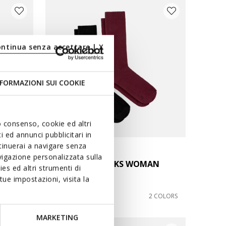
ontinua senza accettare | X
FORMAZIONI SUI COOKIE
uo consenso, cookie ed altri
 ed annunci pubblicitari in
ntinuerai a navigare senza
igazione personalizzata sulla
AN
TWO-PACK SOCKS WOMAN
es ed altri strumenti di
Long socks
ue impostazioni, visita la
€19,90
4 COLORS
2 COLORS
MARKETING