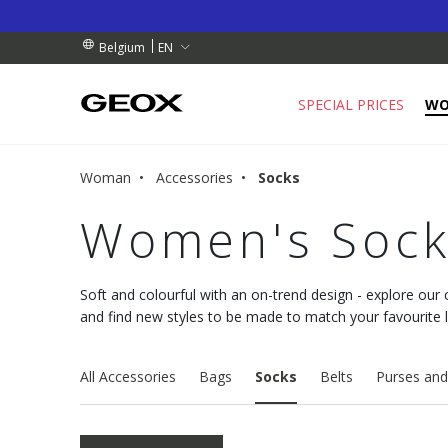
BY COLLECTION POINT.
RDERS OVER 99.00 €
RDERS OVER 99.00 €
EN
Belgium
SPECIAL PRICES
W
Woman
Accessories
Socks
Women's Sock
Soft and colourful with an on-trend design - explore our
and find new styles to be made to match your favourite 
All Accessories
Bags
Socks
Belts
Purses and