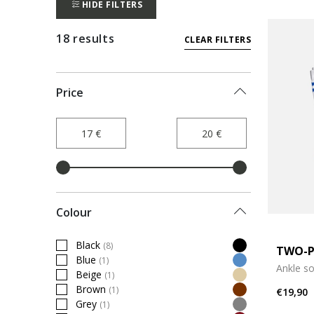
HIDE FILTERS
18 results
CLEAR FILTERS
Price
Colour
Black
(8)
TWO-P
Refine by Colour: Black
Blue
(1)
Refine by Colour: Blue
Ankle s
Beige
(1)
Refine by Colour: Beige
Brown
(1)
€19,90
Refine by Colour: Brown
Grey
(1)
Refine by Colour: Grey