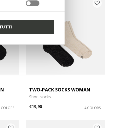
TUTTI
AN
TWO-PACK SOCKS WOMAN
Short socks
€19,90
3 COLORS
4 COLORS