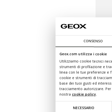
CONSENSO
Geox.com utilizza i cookie
Utilizziamo cookie tecnici nece
strumenti di profilazione e tr
linea con le tue preferenze e 
cookie e strumenti di traccia
TWO-P
base dei tuoi gusti ed interes
Long so
tracciamento autorizzare. Per 
nostra
cookie policy
.
€19,90
Selezione
NECESSARIO
del