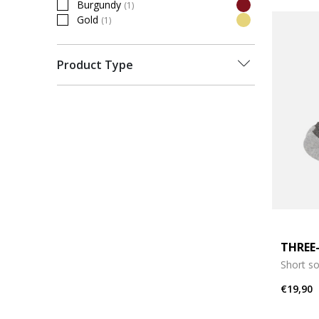
Burgundy
(1)
Refine by Colour: Burgundy
Gold
(1)
Refine by Colour: Gold
Product Type
THREE
Short s
€19,90