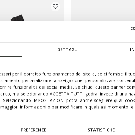
c
DETTAGLI
IN
ssari per il corretto funzionamento del sito e, se ci fornisci il t
acciamento per analizzare la navigazione, personalizzare contenuti
fornire funzionalità dei social media. Se chiudi questo banner co
mento, ma selezionando ACCETTA TUTTI godrai invece di una nav
ACK SOCKS WOMAN
TWO-PACK SOCKS WOM
si. Selezionando IMPOSTAZIONI potrai anche scegliere quali cooki
cks
Short socks
maggiori informazioni o per modificare in qualsiasi momento le t
€19,90
2 COLORS
PREFERENZE
STATISTICHE