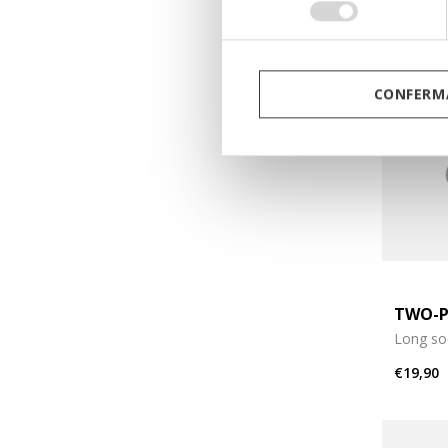
consenso
CONFERMA
TWO-P
Long so
€19,90