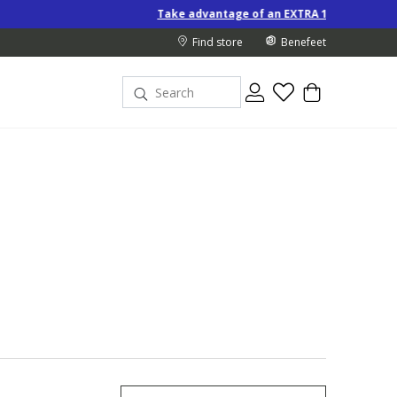
Take advantage of an EXTRA 10% off Special-Price products 
Find store
Benefeet