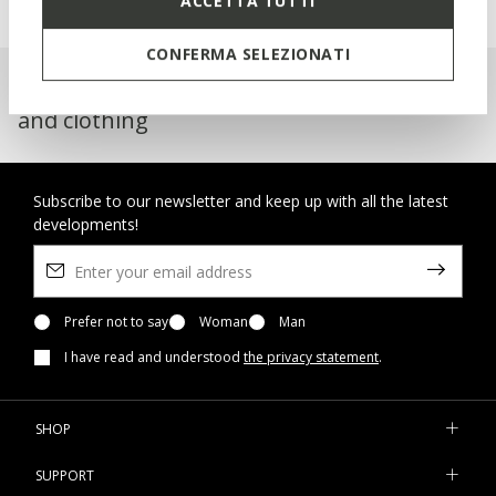
ACCETTA TUTTI
CONFERMA SELEZIONATI
Geox Respira™: breathable footwear
and clothing
Subscribe to our newsletter and keep up with all the latest
developments!
Prefer not to say
Woman
Man
I have read and understood
the privacy statement
.
SHOP
SUPPORT