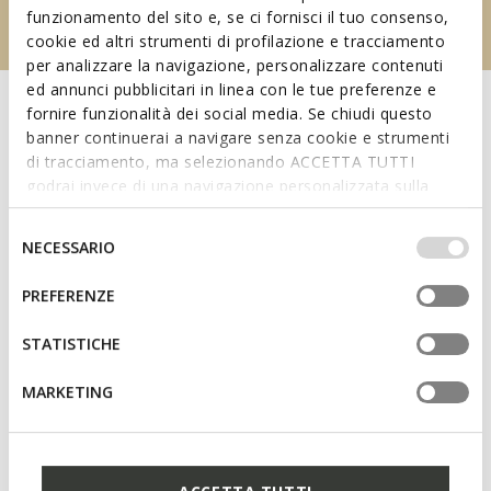
funzionamento del sito e, se ci fornisci il tuo consenso,
cookie ed altri strumenti di profilazione e tracciamento
per analizzare la navigazione, personalizzare contenuti
ed annunci pubblicitari in linea con le tue preferenze e
fornire funzionalità dei social media. Se chiudi questo
banner continuerai a navigare senza cookie e strumenti
di tracciamento, ma selezionando ACCETTA TUTTI
godrai invece di una navigazione personalizzata sulla
base dei tuoi gusti ed interessi. Selezionando
IMPOSTAZIONI potrai anche scegliere quali cookies ed
Selezione
NECESSARIO
altri strumenti di tracciamento autorizzare. Per maggiori
del
informazioni o per modificare in qualsiasi momento le
consenso
PREFERENZE
tue impostazioni, visita la nostra
cookie policy
.
Get ready for the upcoming season in style and fall in
STATISTICHE
love with the New Collection.
MARKETING
NEW IN FOR WOMEN
NEW IN FOR MEN