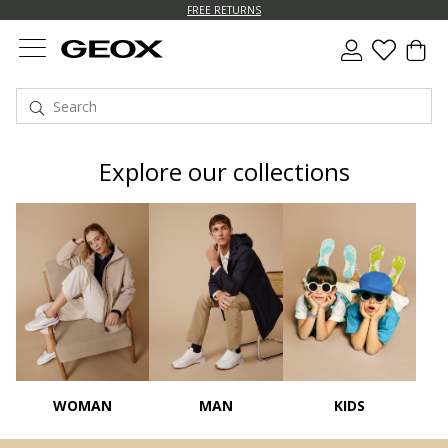
FREE RETURNS
Explore our collections
WOMAN
MAN
KIDS