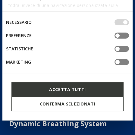
godrai invece di una navigazione personalizzata sulla
base dei tuoi gusti ed interessi. Selezionando
IMPOSTAZIONI potrai anche scegliere quali cookies ed
Selezione
NECESSARIO
altri strumenti di tracciamento autorizzare. Per maggiori
del
informazioni o per modificare in qualsiasi momento le
consenso
PREFERENZE
tue impostazioni, visita la nostra
cookie policy
.
STATISTICHE
MARKETING
ACCETTA TUTTI
CONFERMA SELEZIONATI
Dynamic Breathing System