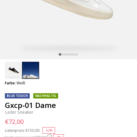
selected
Farbe:
Weiß
BLUE TOUCH
NACHHALTIG
Gxcp-01 Dame
Leder Sneaker
€72,00
Listenpreis:
Price reduced from
€150,00
to
-52%