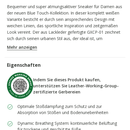
Bequemer und super atmungsaktiver Sneaker für Damen aus
der neuen Blue Touch-Kollektion. In dieser komplett weißen
Variante besticht er durch sein ansprechendes Design mit
weichen Linien, das sportliche Inspiration und zeitgemäßen
Look vereint. Der aus Lackleder gefertigte GXCP-01 zeichnet
sich durch seinen urbanen Stil aus, der ideal ist, um
Alltagsoutfits eine glamouröse Note zu verleihen.
Mehr anzeigen
PRODUKTCODE:
D658KD00066C1000
Eigenschaften
Indem Sie dieses Produkt kaufen,
unterstützen Sie Leather-Working-Group-
zertifizierte Gerbereien
Optimale Stoßdämpfung zum Schutz und zur
Absorption von Stößen und Bodenunebenheiten
Dynamic Breathing System: kontinuierliche Belüftung
für trockene und geschützte Füße