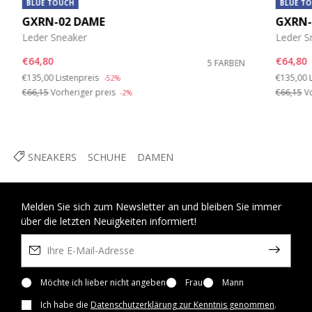
BLUE TOUCH
BLUE T
GXRN-02 DAME
GXRN-
Leder Sneaker
Leder S
€64,80
€64,80
5 FARBEN
Price reduced from
to
Price re
€135,00
Listenpreis
€135,00
-52%
€66,15
Vorheriger preis
€66,15
Vo
-2%
SNEAKERS
SCHUHE
DAMEN
Melden Sie sich zum Newsletter an und bleiben Sie immer
über die letzten Neuigkeiten informiert!
Möchte ich lieber nicht angeben
Frau
Mann
Ich habe die
Datenschutzerklärung zur Kenntnis genommen
.