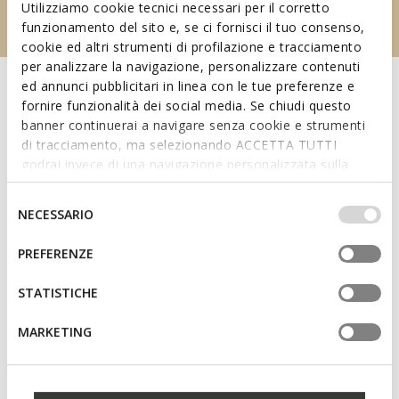
Utilizziamo cookie tecnici necessari per il corretto
funzionamento del sito e, se ci fornisci il tuo consenso,
cookie ed altri strumenti di profilazione e tracciamento
per analizzare la navigazione, personalizzare contenuti
ed annunci pubblicitari in linea con le tue preferenze e
fornire funzionalità dei social media. Se chiudi questo
banner continuerai a navigare senza cookie e strumenti
di tracciamento, ma selezionando ACCETTA TUTTI
godrai invece di una navigazione personalizzata sulla
base dei tuoi gusti ed interessi. Selezionando
IMPOSTAZIONI potrai anche scegliere quali cookies ed
Selezione
NECESSARIO
altri strumenti di tracciamento autorizzare. Per maggiori
del
informazioni o per modificare in qualsiasi momento le
consenso
PREFERENZE
Bereiten Sie sich stilvoll auf die neue Saison vor: Lassen
tue impostazioni, visita la nostra
cookie policy
.
Sie sich von der neuen Kollektion erobern.
STATISTICHE
MARKETING
NEU FÜR DAMEN
NEU FÜR HERREN