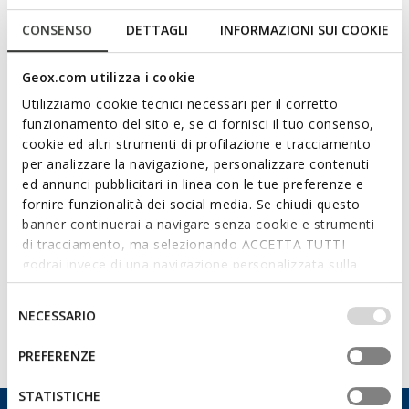
Zugehörige Artikel
CONSENSO
DETTAGLI
INFORMAZIONI SUI COOKIE
Welche Versandmethoden gibt es und wie sind
Geox.com utilizza i cookie
die Lieferzeiten?
Utilizziamo cookie tecnici necessari per il corretto
funzionamento del sito e, se ci fornisci il tuo consenso,
cookie ed altri strumenti di profilazione e tracciamento
Ist der Versand in ein anderes Land als das, in
per analizzare la navigazione, personalizzare contenuti
dem ich den Kauf getätigt habe, möglich?
ed annunci pubblicitari in linea con le tue preferenze e
fornire funzionalità dei social media. Se chiudi questo
banner continuerai a navigare senza cookie e strumenti
Kann ich die Sendung an eine andere Adresse
di tracciamento, ma selezionando ACCETTA TUTTI
als die Rechnungsadresse zustellen lassen?
godrai invece di una navigazione personalizzata sulla
base dei tuoi gusti ed interessi. Selezionando
Gibt es Adressen, an die Sie nicht liefern?
IMPOSTAZIONI potrai anche scegliere quali cookies ed
Selezione
NECESSARIO
altri strumenti di tracciamento autorizzare. Per maggiori
del
informazioni o per modificare in qualsiasi momento le
consenso
Alle Artikel anzeigen (13)
PREFERENZE
tue impostazioni, visita la nostra
cookie policy
.
STATISTICHE