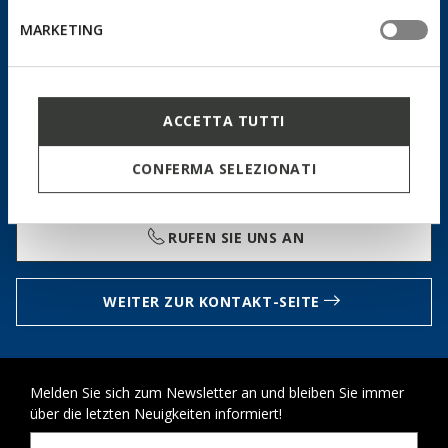
Sie haben nicht gefunden, wonach
MARKETING
Sie suchen?
WÄHLEN SIE, WIE SIE MIT UNS IN KONTAKT TRETEN
WOLLEN, WIR STEHEN IHNEN ZUR VERFÜGUNG!
ACCETTA TUTTI
Montag - Freitag
CONFERMA SELEZIONATI
09:00 - 18:00 Uhr (CET), ausgenommen italienische nationale
Feiertage
RUFEN SIE UNS AN
WEITER ZUR KONTAKT-SEITE
Melden Sie sich zum Newsletter an und bleiben Sie immer
über die letzten Neuigkeiten informiert!