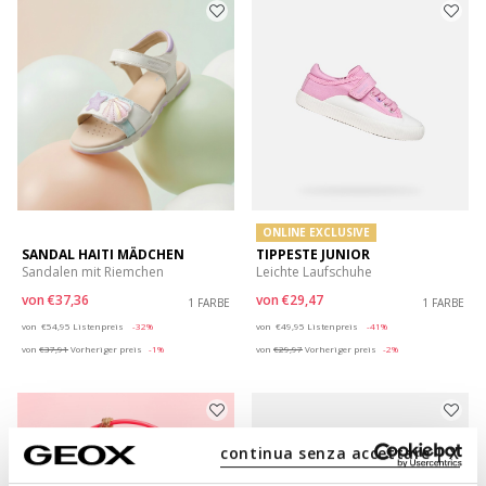
ONLINE EXCLUSIVE
SANDAL HAITI MÄDCHEN
TIPPESTE JUNIOR
Sandalen mit Riemchen
Leichte Laufschuhe
von
€37,36
von
€29,47
1 FARBE
1 FARBE
Price reduced from
to
Price reduced from
to
von
€54,95
Listenpreis
-32%
von
€49,95
Listenpreis
-41%
von
€37,91
Vorheriger preis
-1%
von
€29,97
Vorheriger preis
-2%
continua senza accettare | X