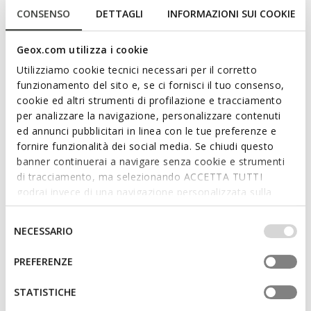
CONSENSO
DETTAGLI
INFORMAZIONI SUI COOKIE
Geox.com utilizza i cookie
Utilizziamo cookie tecnici necessari per il corretto
funzionamento del sito e, se ci fornisci il tuo consenso,
cookie ed altri strumenti di profilazione e tracciamento
SANDAL JOYFOOT MÄDCHEN
ECLYPER JUNIOR
per analizzare la navigazione, personalizzare contenuti
Offene Sandalen
Klettschuhe
ed annunci pubblicitari in linea con le tue preferenze e
von
€28,76
von
€31,87
3 FARBEN
3 FARBEN
fornire funzionalità dei social media. Se chiudi questo
Price reduced from
to
Price reduced from
to
von
€44,95
Listenpreis
-36%
von
€54,95
Listenpreis
-42%
banner continuerai a navigare senza cookie e strumenti
von
€29,21
Vorheriger preis
-2%
von
€32,42
Vorheriger preis
-2%
di tracciamento, ma selezionando ACCETTA TUTTI
godrai invece di una navigazione personalizzata sulla
base dei tuoi gusti ed interessi. Selezionando
IMPOSTAZIONI potrai anche scegliere quali cookies ed
Selezione
NECESSARIO
altri strumenti di tracciamento autorizzare. Per maggiori
del
informazioni o per modificare in qualsiasi momento le
consenso
PREFERENZE
tue impostazioni, visita la nostra
cookie policy
.
STATISTICHE