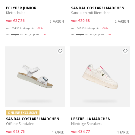
ECLYPER JUNIOR
SANDAL COSTAREI MÄDCHEN
Klettschuhe
Sandalen mit Riemchen
von
€37,36
von
€30,68
3 FARBEN
2 FARBEN
Price reduced from
to
Price reduced from
to
von
€54,95
Listenpreis
-32%
von
€47,95
Listenpreis
-36%
von
€37,91
Vorheriger preis
-1%
von
€31,16
Vorheriger preis
-2%
ONLINE EXCLUSIVE
SANDAL COSTAREI MÄDCHEN
LESTRELLA MÄDCHEN
Offene Sandalen
Niedrige Sneakers
von
€28,76
von
€34,77
1 FARBE
1 FARBE