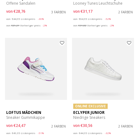
Offene Sandalen
Looney Tunes Leuchtschuhe
von
€28,76
von
€31,17
3 FARBEN
2 FARBEN
Price reduced from
to
Price reduced from
to
von
€44,95
Listenpreis
-36%
von
€64,95
Listenpreis
-52%
von
€29,21
Vorheriger preis
-2%
von
€31,82
Vorheriger preis
-2%
ONLINE EXCLUSIVE
LOFTUS MÄDCHEN
ECLYPER JUNIOR
Sneaker Gummikappe
Niedrige Sneakers
von
€24,47
von
€30,56
2 FARBEN
2 FARBEN
Price reduced from
to
Price reduced from
to
von
€49,95
Listenpreis
-51%
von
€44,95
Listenpreis
-32%