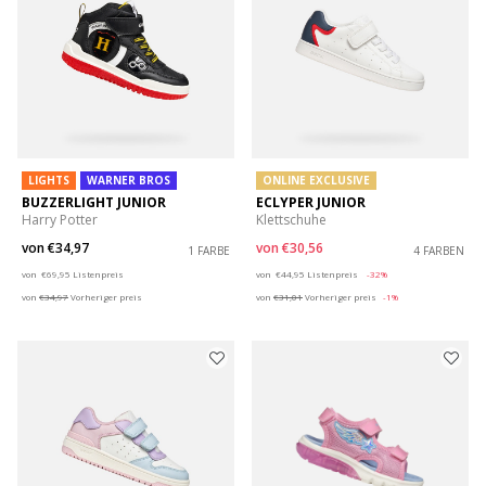
LIGHTS
WARNER BROS
ONLINE EXCLUSIVE
BUZZERLIGHT JUNIOR
ECLYPER JUNIOR
Harry Potter
Klettschuhe
von
€34,97
von
€30,56
1 FARBE
4 FARBEN
Price reduced from
to
Price reduced from
to
von
€69,95
Listenpreis
von
€44,95
Listenpreis
-32%
von
€34,97
Vorheriger preis
von
€31,01
Vorheriger preis
-1%