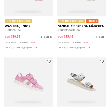
ONLINE EXCLUSIVE
ONLINE EXCLUSIVE
LIGHTS
WASHIBA JUNIOR
SANDAL CIBERDRON MÄDCHEN
Klettschuhe
Leuchtsandalen
von
€30,56
von
€35,16
4 FARBEN
1 FARBE
Price reduced from
to
Price reduced from
to
von
€44,95
Listenpreis
-32%
von
€54,95
Listenpreis
-36%
von
€31,01
Vorheriger preis
-1%
von
€35,71
Vorheriger preis
-2%