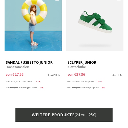
SANDAL FUSBETTO JUNIOR
ECLYPER JUNIOR
Badesandalen
Klettschuhe
von
€27,56
von
€37,36
3 FARBEN
3 FARBEN
Price reduced from
to
Price reduced from
to
von
€39,95
Listenpreis
-31%
von
€54,95
Listenpreis
-32%
von
€27,96
Vorheriger preis
-1%
von
€37,91
Vorheriger preis
-1%
WEITERE PRODUKTE
(24 von 250)