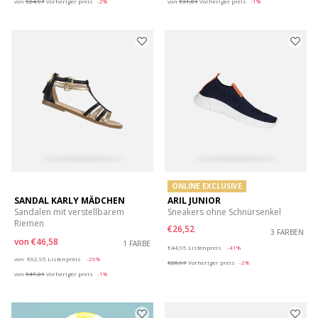
von
€24,97
Vorheriger preis
-2%
von
€31,01
Vorheriger preis
-1%
ONLINE EXCLUSIVE
SANDAL KARLY MÄDCHEN
ARIL JUNIOR
Sandalen mit verstellbarem
Sneakers ohne Schnürsenkel
Riemen
€26,52
3 FARBEN
von
€46,58
1 FARBE
Price reduced from
to
€44,95
Listenpreis
-41%
Price reduced from
to
von
€62,95
Listenpreis
-26%
€26,97
Vorheriger preis
-2%
von
€47,21
Vorheriger preis
-1%