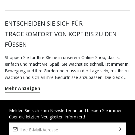
ENTSCHEIDEN SIE SICH FÜR
TRAGEKOMFORT VON KOPF BIS ZU DEN
FÜSSEN
Shoppen Sie für Ihre Kleine in unserem Online-Shop, das ist
einfach und macht viel Spaß! Sie wächst so schnell, ist immer in
Bewegung und ihre Garderobe muss in der Lage sein, mit ihr zu
wachsen und sich an ihre Bedürfnisse anzupassen. Die Geox-
Kollektion mit
Schuhen
und
Bekleidung
für Mädchen wurde
Mehr Anzeigen
eigens für ihre Bedürfnisse entwickelt. Die mit den besten
Technologien gefertigten Schuhe wurden eigens entwickelt,
damit die Mädchen sie in jeder Wachstumsphase tragen
können. Durch die atmungsaktiven Schuhe bleiben die kleinen
Melden Sie sich zum Newsletter an und bleiben Sie immer
über die letzten Neuigkeiten informiert!
Füße frisch, trocken und geschützt – den ganzen Tag über. Für
die unterschiedlichen Momente des Tages steht eine große
Modellauswahl zur Verfügung. Wenn Ihr Mädchen eine blühende