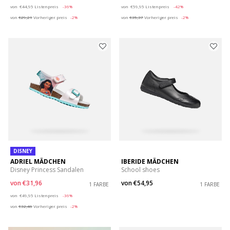
Price reduced from
to
Price reduced from
to
von
€44,95
Listenpreis
-36%
von
€59,95
Listenpreis
-42%
von
€29,21
Vorheriger preis
-2%
von
€35,37
Vorheriger preis
-2%
DISNEY
ADRIEL MÄDCHEN
IBERIDE MÄDCHEN
Disney Princess Sandalen
School shoes
von
€31,96
von
€54,95
1 FARBE
1 FARBE
Price reduced from
to
von
€49,95
Listenpreis
-36%
von
€32,46
Vorheriger preis
-2%