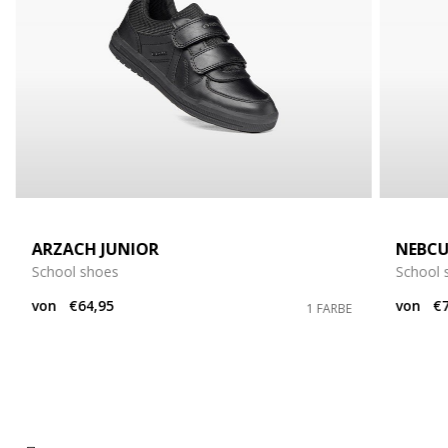
ARZACH JUNIOR
NEBCU
School shoes
School 
von
€64,95
von
€7
1 FARBE