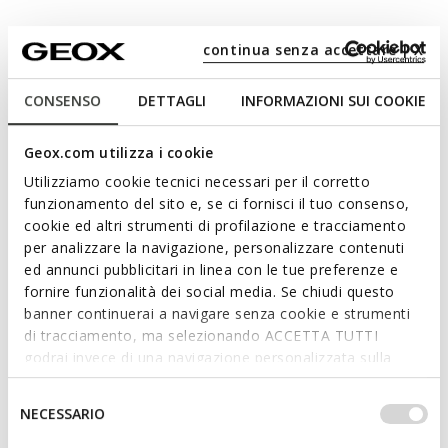
Eclyper Junior
continua senza accettare | X
Niedrige Sneakers
€44,95 - 49,95
CONSENSO
DETTAGLI
INFORMAZIONI SUI COOKIE
Geox.com utilizza i cookie
Sofort 10€ als Willkommensgeschenk.
Melden Sie sich zu Benefeet an
Utilizziamo cookie tecnici necessari per il corretto
funzionamento del sito e, se ci fornisci il tuo consenso,
cookie ed altri strumenti di profilazione e tracciamento
Auswählen Größe
per analizzare la navigazione, personalizzare contenuti
ed annunci pubblicitari in linea con le tue preferenze e
fornire funzionalità dei social media. Se chiudi questo
banner continuerai a navigare senza cookie e strumenti
di tracciamento, ma selezionando ACCETTA TUTTI
DEM WARENKORB HINZUFÜGEN
godrai invece di una navigazione personalizzata sulla
base dei tuoi gusti ed interessi. Selezionando
IM GESCHÄFT FINDEN
IMPOSTAZIONI potrai anche scegliere quali cookies ed
Selezione
NECESSARIO
altri strumenti di tracciamento autorizzare. Per maggiori
del
Kostenlose Standardlieferung
in 2-3 Werktagen
informazioni o per modificare in qualsiasi momento le