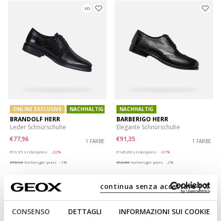
3D
ONLINE EXCLUSIVE
NACHHALTIG
NACHHALTIG
BRANDOLF HERR
BARBERIGO HERR
Leder Schnürschuhe
Elegante Schnürschuhe
€77,96
€91,35
1 FARBE
1 FARBE
Price reduced from
to
Price reduced from
to
€99,95
Listenpreis
-22%
€145,00
Listenpreis
-37%
€78,96
Vorheriger preis
-1%
€92,80
Vorheriger preis
-2%
continua senza accettare | X
CONSENSO
DETTAGLI
INFORMAZIONI SUI COOKIE