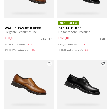
NACHHALTIG
WALK PLEASURE B HERR
CAPITALE HERR
Elegante Schnürschuhe
Elegante Schnürschuhe
€98,60
€128,00
2 FARBEN
1 FARBE
Price reduced from
to
Price reduced from
to
€170,00
Listenpreis
-42%
€200,00
Listenpreis
-36%
€100,30
Vorheriger preis
-2%
€130,00
Vorheriger preis
-2%