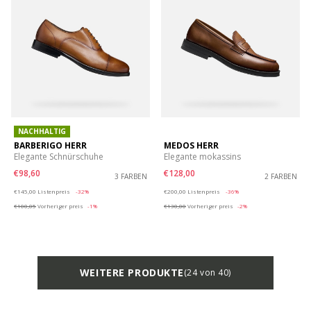
NACHHALTIG
BARBERIGO HERR
MEDOS HERR
Elegante Schnürschuhe
Elegante mokassins
€98,60
€128,00
3 FARBEN
2 FARBEN
Price reduced from
to
Price reduced from
to
€145,00
Listenpreis
-32%
€200,00
Listenpreis
-36%
€100,05
Vorheriger preis
-1%
€130,00
Vorheriger preis
-2%
WEITERE PRODUKTE
(24 von 40)