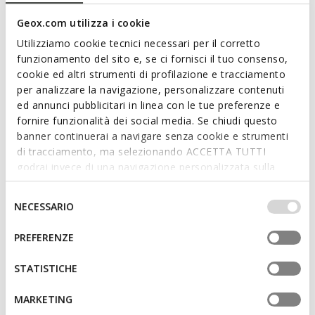
Geox.com utilizza i cookie
Utilizziamo cookie tecnici necessari per il corretto
funzionamento del sito e, se ci fornisci il tuo consenso,
cookie ed altri strumenti di profilazione e tracciamento
per analizzare la navigazione, personalizzare contenuti
NACHHALTIG
ed annunci pubblicitari in linea con le tue preferenze e
MEDOS HERR
RECANATI HERR
fornire funzionalità dei social media. Se chiudi questo
Elegante mokassins
Ledermokassins
banner continuerai a navigare senza cookie e strumenti
€128,00
€101,40
2 FARBEN
2 FARBEN
di tracciamento, ma selezionando ACCETTA TUTTI
Price reduced from
to
Price reduced from
to
€200,00
Listenpreis
-36%
€130,00
Listenpreis
-22%
godrai invece di una navigazione personalizzata sulla
€130,00
Vorheriger preis
-2%
€102,70
Vorheriger preis
-1%
base dei tuoi gusti ed interessi. Selezionando
IMPOSTAZIONI potrai anche scegliere quali cookies ed
Selezione
NECESSARIO
altri strumenti di tracciamento autorizzare. Per maggiori
del
informazioni o per modificare in qualsiasi momento le
consenso
PREFERENZE
tue impostazioni, visita la nostra
cookie policy
.
STATISTICHE
MARKETING