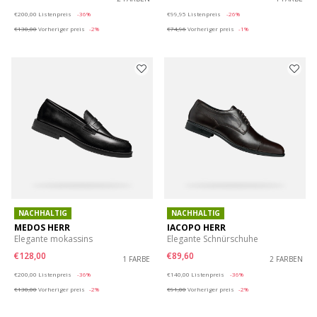
Price reduced from
to
Price reduced from
to
€200,00
Listenpreis
-36%
€99,95
Listenpreis
-26%
€130,00
Vorheriger preis
-2%
€74,96
Vorheriger preis
-1%
NACHHALTIG
NACHHALTIG
MEDOS HERR
IACOPO HERR
Elegante mokassins
Elegante Schnürschuhe
€128,00
€89,60
1 FARBE
2 FARBEN
Price reduced from
to
Price reduced from
to
€200,00
Listenpreis
-36%
€140,00
Listenpreis
-36%
€130,00
Vorheriger preis
-2%
€91,00
Vorheriger preis
-2%