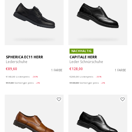
NACHHALTIG
SPHERICA EC11 HERR
CAPITALE HERR
Lederschuhe
Leder Schnürschuhe
€89,60
€128,00
1 FARBE
1 FARBE
Price reduced from
to
Price reduced from
to
€140,00
Listenpreis
-36%
€200,00
Listenpreis
-36%
€91,00
Vorheriger preis
-2%
€130,00
Vorheriger preis
-2%