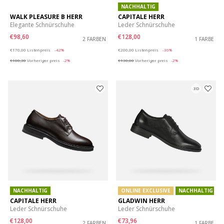
NACHHALTIG
WALK PLEASURE B HERR
CAPITALE HERR
Elegante Schnürschuhe
Leder Schnürschuhe
€98,60
€128,00
2 FARBEN
1 FARBE
Price reduced from
to
Price reduced from
to
€170,00
Listenpreis
-42%
€200,00
Listenpreis
-36%
€100,30
Vorheriger preis
-2%
€130,00
Vorheriger preis
-2%
3D
NACHHALTIG
ONLINE EXCLUSIVE
NACHHALTIG
CAPITALE HERR
GLADWIN HERR
Leder Schnürschuhe
Leder Schnürschuhe
€128,00
€73,96
2 FARBEN
1 FARBE