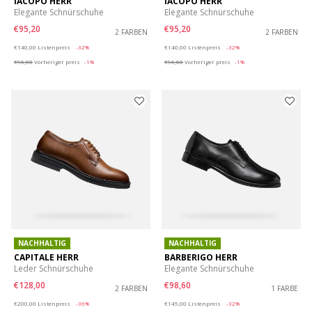
IACOPO HERR
IACOPO HERR
Elegante Schnürschuhe
Elegante Schnürschuhe
€95,20
€95,20
2 FARBEN
2 FARBEN
Price reduced from
to
Price reduced from
to
€140,00
Listenpreis
-32%
€140,00
Listenpreis
-32%
€96,60
Vorheriger preis
-1%
€96,60
Vorheriger preis
-1%
NACHHALTIG
NACHHALTIG
CAPITALE HERR
BARBERIGO HERR
Leder Schnürschuhe
Elegante Schnürschuhe
€128,00
€98,60
2 FARBEN
1 FARBE
Price reduced from
to
Price reduced from
to
€200,00
Listenpreis
-36%
€145,00
Listenpreis
-32%