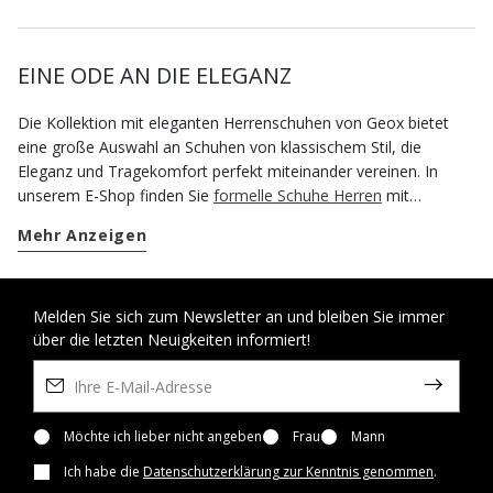
EINE ODE AN DIE ELEGANZ
Die Kollektion mit eleganten Herrenschuhen von Geox bietet
eine große Auswahl an Schuhen von klassischem Stil, die
Eleganz und Tragekomfort perfekt miteinander vereinen. In
unserem E-Shop finden Sie
formelle Schuhe Herren
mit
atmungsaktivem Tragekomfort: Schuhe in Glattleder oder in
Mehr Anzeigen
Veloursleder, aber auch elegante Mokassins, mit denen Sie
immer ein passendes Outfit erschaffen und die immer
besonders praktisch sind. Für einen absolut makellosen
Business-Look können Sie auf ein Paar Derby-Schuhe
Melden Sie sich zum Newsletter an und bleiben Sie immer
über die letzten Neuigkeiten informiert!
zurückgreifen. Ein stets aktuelles Modell, das Ihre Anzüge mit
Jacke und Hose perfekt betonen wird. Und durch die bequeme
Passform und die stoßgedämpfte Ferse eignen sie sich ideal
dazu, ganz bequem von einem Termin zum nächsten zu
gelangen. Um einen abgestimmten Anzug oder eine
Möchte ich lieber nicht angeben
Frau
Mann
Anzugkombination mit Jacke und Hose in unterschiedlichen
Ich habe die
Datenschutzerklärung zur Kenntnis genommen
.
Farben abzurunden, liegt man mit einem Paar Oxford-Schuhe in