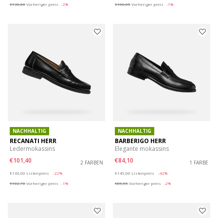
€130,00
Vorheriger preis
-2%
€100,05
Vorheriger preis
-1%
NACHHALTIG
NACHHALTIG
RECANATI HERR
BARBERIGO HERR
Ledermokassins
Elegante mokassins
€101,40
€84,10
2 FARBEN
1 FARBE
Price reduced from
to
Price reduced from
to
€130,00
Listenpreis
-22%
€145,00
Listenpreis
-42%
€102,70
Vorheriger preis
-1%
€85,55
Vorheriger preis
-2%