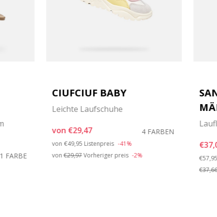
CIUFCIUF BABY
SA
MÄ
Leichte Laufschuhe
em
Lauf
von
€29,47
4 FARBEN
Price reduced from
to
von
€49,95
Listenpreis
-41%
€37,
1 FARBE
von
€29,97
Vorheriger preis
-2%
Price 
€57,9
€37,6