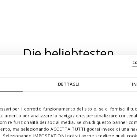
Die beliebtesten
c
DETTAGLI
IN
ssari per il corretto funzionamento del sito e, se ci fornisci il t
acciamento per analizzare la navigazione, personalizzare contenuti
fornire funzionalità dei social media. Se chiudi questo banner co
mento, ma selezionando ACCETTA TUTTI godrai invece di una nav
si. Selezionando IMPOSTAZIONI potrai anche scegliere quali cooki