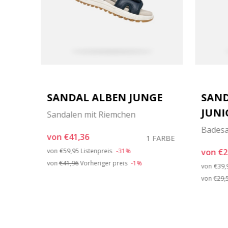
SANDAL ALBEN JUNGE
SAND
JUNI
Sandalen mit Riemchen
Bades
von
€41,36
1 FARBE
Price reduced from
to
von
€59,95
Listenpreis
-31%
von
€2
ARBEN
von
€41,96
Vorheriger preis
-1%
Pric
von
€39,
von
€29,