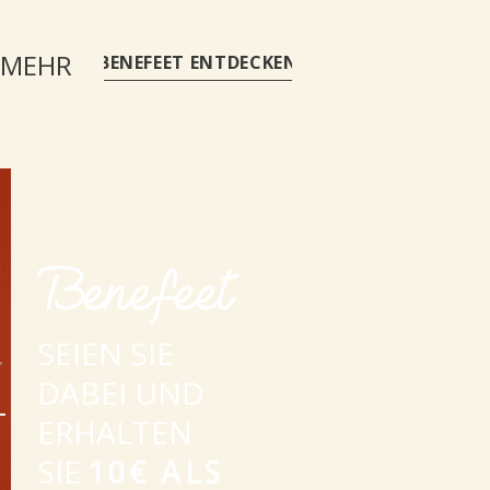
 MEHR
BENEFEET ENTDECKEN
SEIEN SIE
DABEI UND
-
ERHALTEN
SIE
10€ ALS