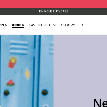
Nutzen 
EINFACHE RÜCKGABE
RREN
KINDER
FAST IN SYSTEM
GEOX WORLD
Ne