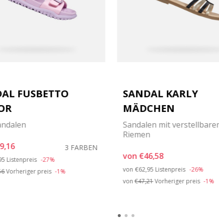
AL FUSBETTO
SANDAL KARLY
OR
MÄDCHEN
andalen
Sandalen mit verstellbar
Riemen
9,16
3 FARBEN
von
€46,58
e reduced from
to
95
Listenpreis
-27%
Price reduced from
to
von
€62,95
Listenpreis
-26%
56
Vorheriger preis
-1%
von
€47,21
Vorheriger preis
-1%