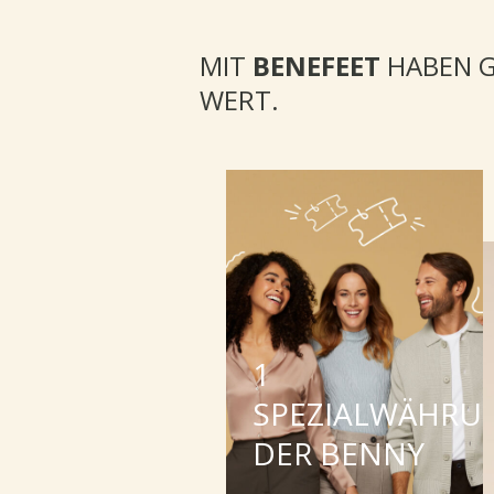
MIT
BENEFEET
HABEN G
WERT.
1
SPEZIALWÄHRU
DER BENNY