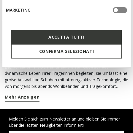
Niedrige Sneakers Vintage
MARKETING
€130,00
2 FARBEN
ACCETTA TUTTI
DER GESAMTE TRAGEKOMFORT DER
CONFERMA SELEZIONATI
SNEAKERS VON GEOX
Die Kollektion mit Damen-Sneakers von Geox soll das
dynamische Leben ihrer Trägerinnen begleiten, sie umfasst eine
große Auswahl an Schuhen mit atmungsaktiver Technologie, die
von morgens bis abends Wohlbefinden und Tragekomfort
garantieren. Die atmungsaktiven Sneakers von Geox sind ideal,
Mehr Anzeigen
um ihre lässigen Looks zu vervollständigen. Zu jeder Jahreszeit
können Sie zwischen Modellen mit klassischem Stil oder
modernem Design wählen, während Sie sich bei Regen auf die
wasserdichten Schuhe verlassen können, die eine einzigartige
Melden Sie sich zum Newsletter an und bleiben Sie immer
über die letzten Neuigkeiten informiert!
Mischung aus Schutz und Stil bieten. Um von einem Termin zum
anderen durch die Stadt zu gelangen, können Sie zudem auf