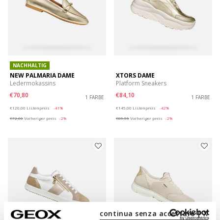
NACHHALTIG
NEW PALMARIA DAME
XTORS DAME
Ledermokassins
Platform Sneakers
€70,80
€84,10
1 FARBE
1 FARBE
Price reduced from
to
Price reduced from
to
€120,00
Listenpreis
-41%
€145,00
Listenpreis
-42%
€72,00
Vorheriger preis
-2%
€85,55
Vorheriger preis
-2%
continua senza accettare | X