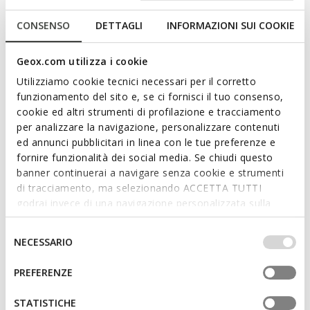
CONSENSO
DETTAGLI
INFORMAZIONI SUI COOKIE
ONLINE EXCLUSIVE
FAST IN SYSTEM
BLOMIEE DAME
NEBULA 2.0 PLUS DAME
Geox.com utilizza i cookie
Niedrige Sneakers
Slip in-Sneakers
€63,96
€88,20
Utilizziamo cookie tecnici necessari per il corretto
1 FARBE
2 FARBEN
Price reduced from
to
Price reduced from
to
funzionamento del sito e, se ci fornisci il tuo consenso,
€99,95
Listenpreis
-36%
€140,00
Listenpreis
-37%
cookie ed altri strumenti di profilazione e tracciamento
€64,96
Vorheriger preis
-2%
€89,60
Vorheriger preis
-2%
per analizzare la navigazione, personalizzare contenuti
ed annunci pubblicitari in linea con le tue preferenze e
fornire funzionalità dei social media. Se chiudi questo
banner continuerai a navigare senza cookie e strumenti
di tracciamento, ma selezionando ACCETTA TUTTI
godrai invece di una navigazione personalizzata sulla
base dei tuoi gusti ed interessi. Selezionando
IMPOSTAZIONI potrai anche scegliere quali cookies ed
Selezione
NECESSARIO
altri strumenti di tracciamento autorizzare. Per maggiori
del
informazioni o per modificare in qualsiasi momento le
consenso
PREFERENZE
tue impostazioni, visita la nostra
cookie policy
.
20TH ANNIVERSARY
STATISTICHE
SNAKE ORIGINAL DAME