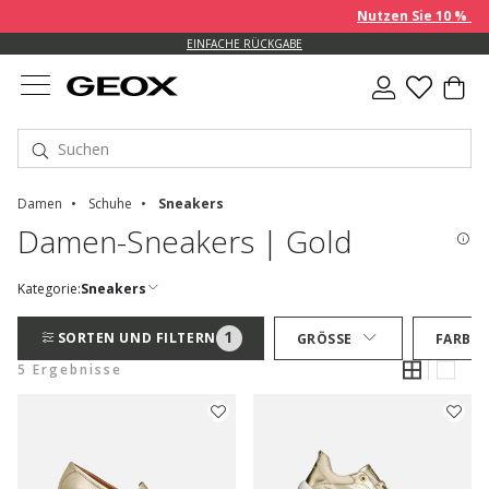
Nutzen Sie 10 % EXTR
EINFACHE RÜCKGABE
Damen
Schuhe
Sneakers
Damen-Sneakers | Gold
Kategorie:
Sneakers
1
SORTEN UND FILTERN
GRÖSSE
FARBE
5 Ergebnisse