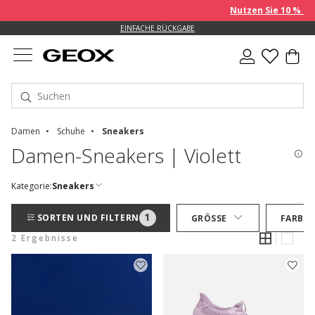
Nutzen Sie 10 % EXT
EINFACHE RÜCKGABE
Damen
Schuhe
Sneakers
Damen-Sneakers | Violett
Kategorie:
Sneakers
1
SORTEN UND FILTERN
GRÖSSE
FARBE
2 Ergebnisse