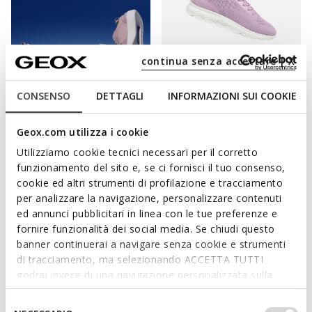
continua senza accettare | X
BLUE TOUCH
FAST IN SYSTEM
CONSENSO
DETTAGLI
INFORMAZIONI SUI COOKIE
GXRN-02 DAME
SPHERICA PLUS DAME
Leder Sneaker
Slip in-Sneakers
Geox.com utilizza i cookie
€64,80
€74,80
5 FARBEN
2 FARBEN
Price reduced from
to
Price reduced from
to
Utilizziamo cookie tecnici necessari per il corretto
€135,00
Listenpreis
-52%
€110,00
Listenpreis
-32%
funzionamento del sito e, se ci fornisci il tuo consenso,
€66,15
Vorheriger preis
-2%
€75,90
Vorheriger preis
-1%
cookie ed altri strumenti di profilazione e tracciamento
per analizzare la navigazione, personalizzare contenuti
ed annunci pubblicitari in linea con le tue preferenze e
fornire funzionalità dei social media. Se chiudi questo
DER GESAMTE TRAGEKOMFORT DER
banner continuerai a navigare senza cookie e strumenti
di tracciamento, ma selezionando ACCETTA TUTTI
SNEAKERS VON GEOX
godrai invece di una navigazione personalizzata sulla
base dei tuoi gusti ed interessi. Selezionando
Die Kollektion mit Damen-Sneakers von Geox soll das
IMPOSTAZIONI potrai anche scegliere quali cookies ed
Selezione