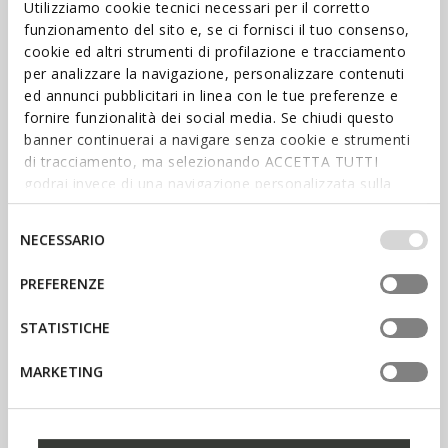
Utilizziamo cookie tecnici necessari per il corretto
la famiglia e scopri il mondo Geox.
funzionamento del sito e, se ci fornisci il tuo consenso,
cookie ed altri strumenti di profilazione e tracciamento
per analizzare la navigazione, personalizzare contenuti
ed annunci pubblicitari in linea con le tue preferenze e
fornire funzionalità dei social media. Se chiudi questo
banner continuerai a navigare senza cookie e strumenti
di tracciamento, ma selezionando ACCETTA TUTTI
godrai invece di una navigazione personalizzata sulla
base dei tuoi gusti ed interessi. Selezionando
IMPOSTAZIONI potrai anche scegliere quali cookies ed
Selezione
NECESSARIO
altri strumenti di tracciamento autorizzare. Per maggiori
del
informazioni o per modificare in qualsiasi momento le
consenso
ACQUISTA DONNA
PREFERENZE
tue impostazioni, visita la nostra
cookie policy
.
ACQUISTA UOMO
STATISTICHE
Resta aggiornato
MARKETING
Resta sempre al passo con le
ultime novità: iscriviti alla
nostra newsletter.