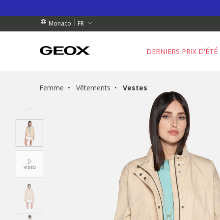
NDES DE PLUS DE 90.00 €
NDES DE PLUS DE 90.00 €
GRATUIT
FR
Monaco
DERNIERS PRIX D'ÉTÉ
Femme
Vêtements
Vestes