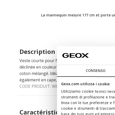
La mannequin mesure 177 cm et porte une
Description
Veste courte pour femme à la coupe oversize, fém
déclinée en couleur sable, elle est réalisée dans u
CONSENSO
coton mélangé. Idéale pour les soirées d'été, Nai
également en cape, en ajustant les cordons insér
Geox.com utilizza i cookie
CODE PRODUIT:
W6520KT3337F5262
Utilizziamo cookie tecnici nece
strumenti di profilazione e tr
linea con le tue preferenze e 
cookie e strumenti di traccia
Caractéristiques
base dei tuoi gusti ed interes