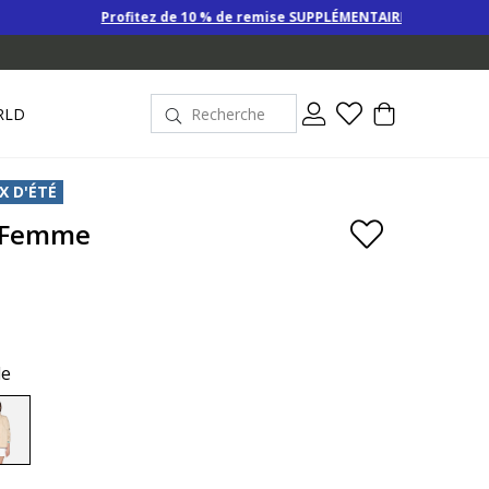
ofitez de 10 % de remise SUPPLÉMENTAIRE sur les Derniers prix d’été pou
RLD
X D'ÉTÉ
 Femme
le
selected