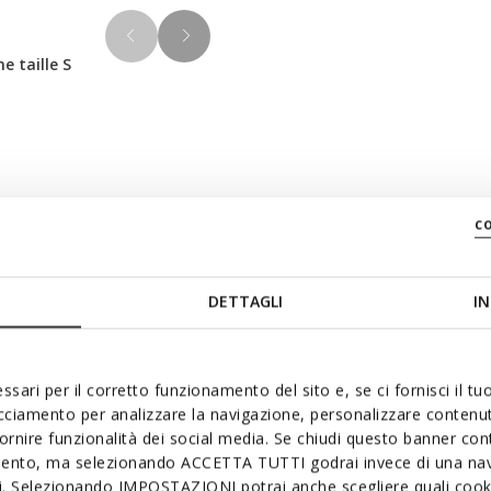
 taille S
Matériaux
c
inine et moderne. Ici
n tissu doux et ultra-léger en
DETTAGLI
IN
Technologi
leen se transforme
és dans les manches.
ssari per il corretto funzionamento del sito e, se ci fornisci il t
acciamento per analizzare la navigazione, personalizzare contenuti
fornire funzionalità dei social media. Se chiudi questo banner co
mento, ma selezionando ACCETTA TUTTI godrai invece di una nav
si. Selezionando IMPOSTAZIONI potrai anche scegliere quali cooki