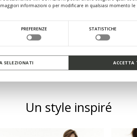
maggiori informazioni o per modificare in qualsiasi momento le t
e, idéale pour des looks
PREFERENZE
STATISTICHE
s à pression
 SELEZIONATI
ACCETTA 
Un style inspiré