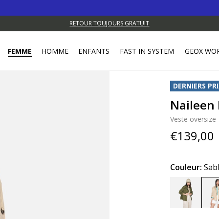
Pr
RETOUR TOUJOURS GRATUIT
FEMME
HOMME
ENFANTS
FAST IN SYSTEM
GEOX WO
DERNIERS PRI
Naileen
Veste oversize
€139,00
Couleur:
Sab