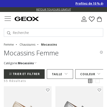
Profitez de 10 % de remise S
EXPÉDITION GRATUITE POUR LES COMMANDES DE PLUS DE 90.00 €
RETOUR TOUJOURS GRATUIT
Femme
Chaussures
Mocassins
Mocassins Femme
Catégorie:
Mocassins
TRIER ET FILTRER
TAILLE
COULEUR
55 Résultats