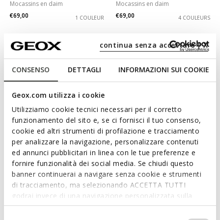
Mocassins en daim
Mocassins en daim
€69,00
€69,00
1 COULEUR
4 COULEURS
continua senza accettare | X
CONSENSO
DETTAGLI
INFORMAZIONI SUI COOKIE
Geox.com utilizza i cookie
Utilizziamo cookie tecnici necessari per il corretto
funzionamento del sito e, se ci fornisci il tuo consenso,
cookie ed altri strumenti di profilazione e tracciamento
per analizzare la navigazione, personalizzare contenuti
DERNIERS PRIX D'ÉTÉ
DERNIERS PRIX D'ÉTÉ
ed annunci pubblicitari in linea con le tue preferenze e
KALISTENA FEMME
MANTINEA FEMME
fornire funzionalità dei social media. Se chiudi questo
Mocassins en cuir
Mocassins en daim
banner continuerai a navigare senza cookie e strumenti
€75,00
€59,00
3 COULEURS
1 COULEUR
di tracciamento, ma selezionando ACCETTA TUTTI
godrai invece di una navigazione personalizzata sulla
base dei tuoi gusti ed interessi. Selezionando
IMPOSTAZIONI potrai anche scegliere quali cookies ed
Selezione