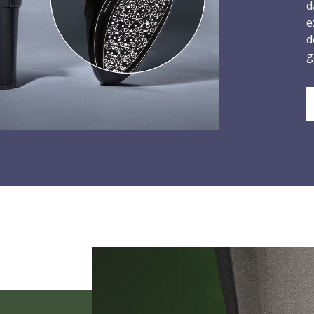
d
e
d
g