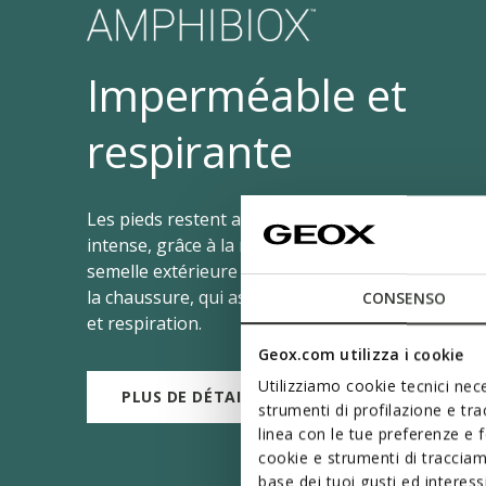
Imperméable et
respirante
Les pieds restent au sec même en cas de pluie
intense, grâce à la membrane présente dans la
semelle extérieure et sur la partie supérieure de
la chaussure, qui assure imperméabilité maximal
CONSENSO
et respiration.
Geox.com utilizza i cookie
Utilizziamo cookie tecnici nece
PLUS DE DÉTAILS
strumenti di profilazione e tr
linea con le tue preferenze e 
cookie e strumenti di traccia
base dei tuoi gusti ed interes