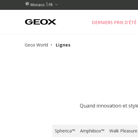
NDES DE PLUS DE 90.00 €
NDES DE PLUS DE 90.00 €
GRATUIT
FR
Monaco
DERNIERS PRIX D'ÉTÉ
Geox World
Lignes
Quand innovation et styl
Spherica™
Amphibiox™
Walk Pleasure