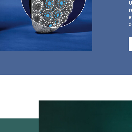
U
r
e
d