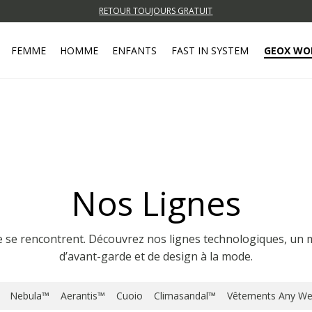
RETOUR TOUJOURS GRATUIT
FEMME
HOMME
ENFANTS
FAST IN SYSTEM
GEOX WO
Nos Lignes
e se rencontrent. Découvrez nos lignes technologiques, u
d’avant-garde et de design à la mode.
Nebula™
Aerantis™
Cuoio
Climasandal™
Vêtements Any We