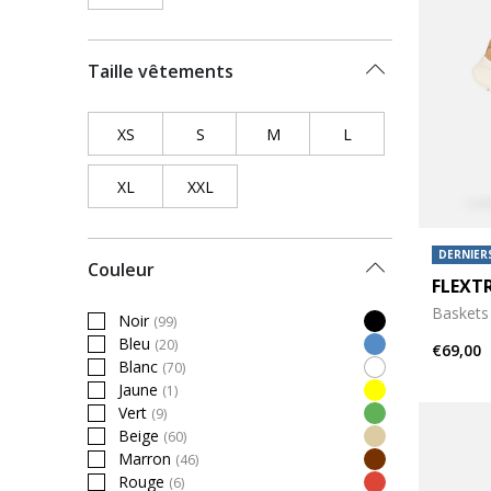
Taille vêtements
XS
Refine by Taille vêtements: XS
S
Refine by Taille vêtements: S
M
Refine by Taille vêtements: M
L
Refine by Taille vê
XL
Refine by Taille vêtements: XL
XXL
Refine by Taille vêtements: XXL
DERNIERS
Couleur
FLEXT
Baskets 
Noir
(99)
Refine by Couleur: Noir
Bleu
(20)
€69,00
Refine by Couleur: Bleu
Blanc
(70)
Refine by Couleur: Blanc
Jaune
(1)
Refine by Couleur: Jaune
Vert
(9)
Refine by Couleur: Vert
Beige
(60)
Refine by Couleur: Beige
Marron
(46)
Refine by Couleur: Marron
Rouge
(6)