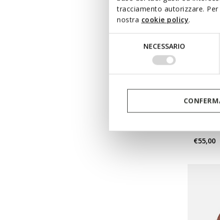
tracciamento autorizzare. Per 
nostra
cookie policy
.
Selezione
NECESSARIO
del
consenso
DERNIERS
CONFERMA
PLUMM
Baskets
€55,00