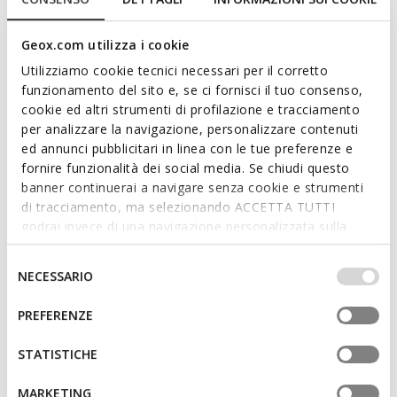
2 COULEURS
2 COULEURS
Geox.com utilizza i cookie
3D
Utilizziamo cookie tecnici necessari per il corretto
funzionamento del sito e, se ci fornisci il tuo consenso,
cookie ed altri strumenti di profilazione e tracciamento
per analizzare la navigazione, personalizzare contenuti
ed annunci pubblicitari in linea con le tue preferenze e
fornire funzionalità dei social media. Se chiudi questo
banner continuerai a navigare senza cookie e strumenti
di tracciamento, ma selezionando ACCETTA TUTTI
godrai invece di una navigazione personalizzata sulla
DERNIERS PRIX D'ÉTÉ
DERNIERS PRIX D'ÉTÉ
base dei tuoi gusti ed interessi. Selezionando
GLADWIN HOMME
SPHERICA PLUS HOMME
IMPOSTAZIONI potrai anche scegliere quali cookies ed
Richelieus en cuir
Baskets slip in
Selezione
NECESSARIO
altri strumenti di tracciamento autorizzare. Per maggiori
€65,00
€85,00
del
1 COULEUR
5 COULEURS
informazioni o per modificare in qualsiasi momento le
consenso
PREFERENZE
tue impostazioni, visita la nostra
cookie policy
.
3D
STATISTICHE
MARKETING