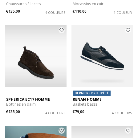
Chaussures à lacets
Mocassins en cuir
€135,00
€110,00
4 COULEURS
1 COULEUR
DERNIERS PRIX D'ÉTÉ
SPHERICA EC17 HOMME
RENAN HOMME
Bottines en daim
Baskets basse
€135,00
€79,00
4 COULEURS
4 COULEURS