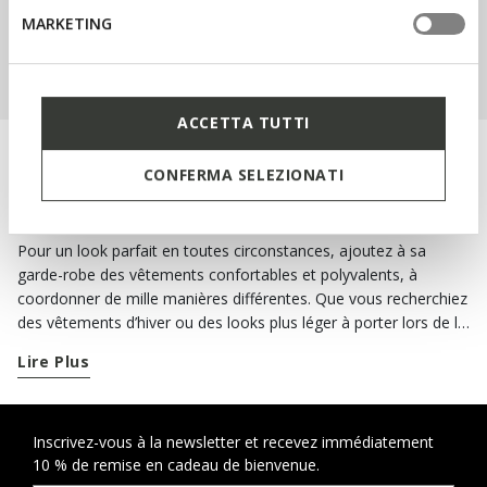
MARKETING
ACHAT ENFANTS
ACCETTA TUTTI
METTEZ DU STYLE ET DE LA QUALITÉ DANS
CONFERMA SELEZIONATI
SA GARDE-ROBE
Pour un look parfait en toutes circonstances, ajoutez à sa
garde-robe des vêtements confortables et polyvalents, à
coordonner de mille manières différentes. Que vous recherchiez
des vêtements d’hiver ou des looks plus léger à porter lors de la
saison estivale, vous trouverez à coup sûr l’inspiration dans la
Lire Plus
collection de
vestes pour fille
Geox. Dans la vie de tous les
jours, vous pouvez compléter ses looks avec un bomber,
parfait aussi bien avec un jean qu'avec une petite robe de vraie
princesse. Quelle autre veste d’hiver aimerait-elle bien porter ?
Inscrivez-vous à la newsletter et recevez immédiatement
10 % de remise en cadeau de bienvenue.
Parmi les vêtements indispensables dans sa garde-robe, il y