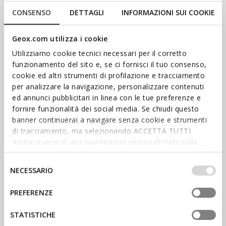
CONSENSO
DETTAGLI
INFORMAZIONI SUI COOKIE
Geox.com utilizza i cookie
Utilizziamo cookie tecnici necessari per il corretto
funzionamento del sito e, se ci fornisci il tuo consenso,
cookie ed altri strumenti di profilazione e tracciamento
per analizzare la navigazione, personalizzare contenuti
ed annunci pubblicitari in linea con le tue preferenze e
fornire funzionalità dei social media. Se chiudi questo
ACHAT FEMME
banner continuerai a navigare senza cookie e strumenti
ACHAT HOMME
di tracciamento, ma selezionando ACCETTA TUTTI
godrai invece di una navigazione personalizzata sulla
Restez informé(e)
base dei tuoi gusti ed interessi. Selezionando
IMPOSTAZIONI potrai anche scegliere quali cookies ed
Selezione
NECESSARIO
Tenez-vous toujours au
altri strumenti di tracciamento autorizzare. Per maggiori
del
courant des dernières
informazioni o per modificare in qualsiasi momento le
nouveautés : abonnez-vous à
consenso
PREFERENZE
notre newsletter.
tue impostazioni, visita la nostra
cookie policy
.
ABONNEZ-VOUS
STATISTICHE