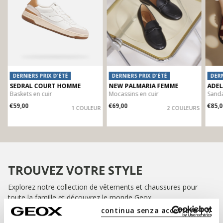
DERNIERS PRIX D'ÉTÉ
DERNIERS PRIX D'ÉTÉ
DERN
SEDRAL COURT HOMME
NEW PALMARIA FEMME
ADEL
Baskets en cuir
Mocassins en cuir
Sanda
€59,00
€69,00
€85,0
R
1 COULEUR
2 COULEURS
TROUVEZ VOTRE STYLE
Explorez notre collection de vêtements et chaussures pour
toute la famille et découvrez le monde Geox.
continua senza accettare | X