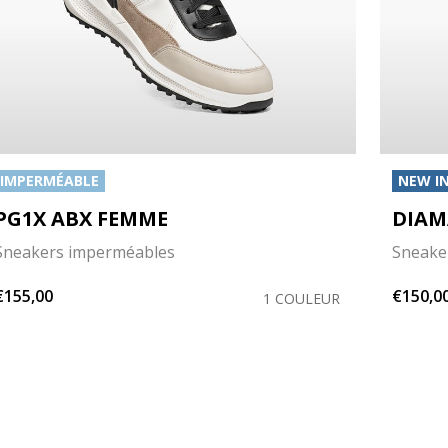
IMPERMÉABLE
NEW I
PG1X ABX FEMME
DIAM
Sneakers imperméables
Sneake
€155,00
€150,0
1 COULEUR