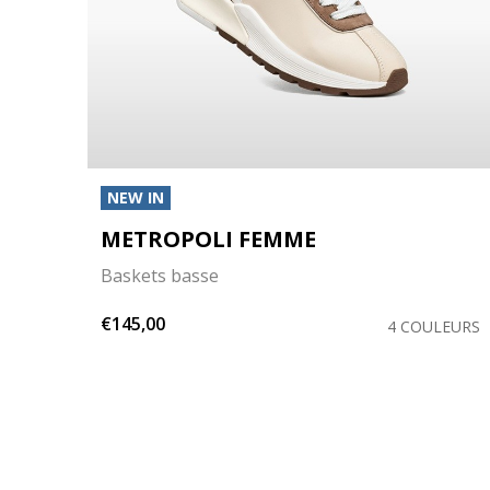
NEW IN
METROPOLI FEMME
Baskets basse
€145,00
LEURS
4 COULEURS