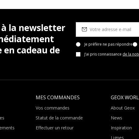
 à la newsletter
mmédiatement
Je préfère ne pas répondre
e en cadeau de
J’ai pris connaissance
de la not
MES COMMANDES
GEOX WOR
Vos commandes
About Geox
es
Statut de la commande
News
ements
Effectuer un retour
Inspiration
Lignes