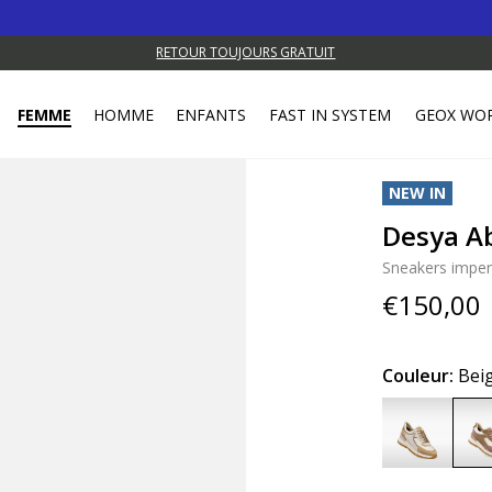
RETOUR TOUJOURS GRATUIT
FEMME
HOMME
ENFANTS
FAST IN SYSTEM
GEOX WO
NEW IN
Desya A
Sneakers impe
€150,00
Couleur:
Bei