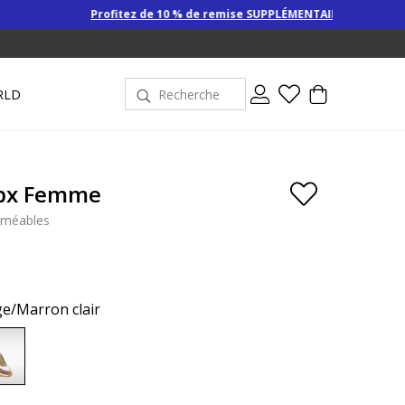
Profitez de 10 % de remise SUPPLÉMENTAIRE sur les Derniers prix d’ét
RLD
bx Femme
rméables
ge/Marron clair
selected