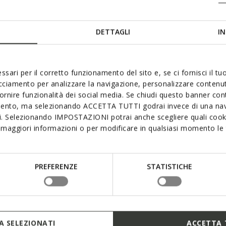
ABX 
DETTAGLI
IN
ssari per il corretto funzionamento del sito e, se ci fornisci il t
acciamento per analizzare la navigazione, personalizzare contenuti
fornire funzionalità dei social media. Se chiudi questo banner co
L’ABX Waterproo
mento, ma selezionando ACCETTA TUTTI godrai invece di una nav
optimale grâce
si. Selezionando IMPOSTAZIONI potrai anche scegliere quali cooki
non seulement d
supérieure de l
maggiori informazioni o per modificare in qualsiasi momento le t
technologie gara
PREFERENZE
STATISTICHE
 SELEZIONATI
ACCETTA 