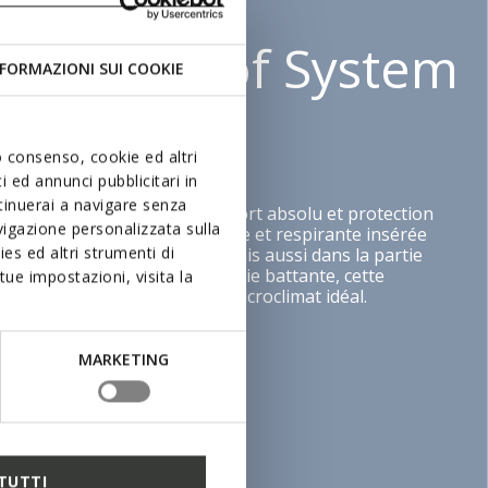
Waterproof System
FORMAZIONI SUI COOKIE
uo consenso, cookie ed altri
 ed annunci pubblicitari in
ntinuerai a navigare senza
f System de Geox offre confort absolu et protection
igazione personalizzata sulla
 à une membrane imperméable et respirante insérée
es ed altri strumenti di
ans la semelle extérieure, mais aussi dans la partie
a chaussure. Même sous la pluie battante, cette
ue impostazioni, visita la
ntit des pieds au sec et un microclimat idéal.
MARKETING
TUTTI