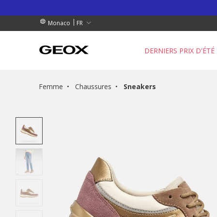
NDES DE PLUS DE 90.00 €
NDES DE PLUS DE 90.00 €
GRATUIT
FR
Monaco
DERNIERS PRIX D'ÉTÉ
Femme
Chaussures
Sneakers