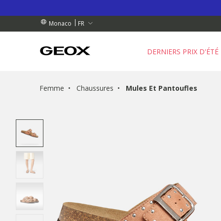
NDES DE PLUS DE 90.00 €
NDES DE PLUS DE 90.00 €
GRATUIT
FR
Monaco
DERNIERS PRIX D'ÉTÉ
Femme
Chaussures
Mules Et Pantoufles