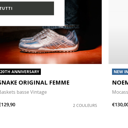
TUTTI
20TH ANNIVERSARY
NEW I
SNAKE ORIGINAL FEMME
NOEM
Baskets basse Vintage
Mocass
€129,90
€130,0
2 COULEURS