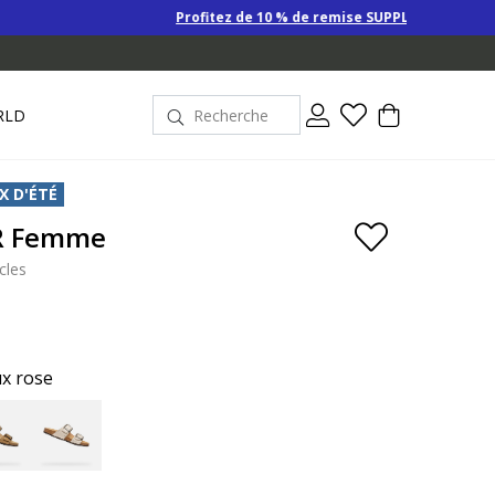
Profitez de 10 % de remise SUPPLÉMENTAIRE sur les Derniers p
RLD
X D'ÉTÉ
 R Femme
cles
ux rose