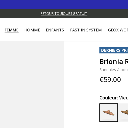
RETOUR TOUJOURS GRATUIT
FEMME
HOMME
ENFANTS
FAST IN SYSTEM
GEOX WO
DERNIERS PRI
Brionia
Sandales à bou
€59,00
Couleur:
Vie
selected