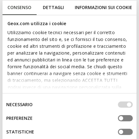
CONSENSO
DETTAGLI
INFORMAZIONI SUI COOKIE
EXCLUSIVITÉ WEB
Symbol Homme
Geox.com utilizza i cookie
Chaussures en cuir
Utilizziamo cookie tecnici necessari per il corretto
€110,00
funzionamento del sito e, se ci fornisci il tuo consenso,
cookie ed altri strumenti di profilazione e tracciamento
per analizzare la navigazione, personalizzare contenuti
Sélectionner Taille
ed annunci pubblicitari in linea con le tue preferenze e
fornire funzionalità dei social media. Se chiudi questo
banner continuerai a navigare senza cookie e strumenti
Ce produit a souvent été retourné car il était trop petit. Nous vous
di tracciamento, ma selezionando ACCETTA TUTTI
conseillons d’acheter la taille au-dessus.
godrai invece di una navigazione personalizzata sulla
base dei tuoi gusti ed interessi. Selezionando
IMPOSTAZIONI potrai anche scegliere quali cookies ed
Selezione
AJOUTER AU PANIER
NECESSARIO
altri strumenti di tracciamento autorizzare. Per maggiori
del
informazioni o per modificare in qualsiasi momento le
consenso
PREFERENZE
tue impostazioni, visita la nostra
cookie policy
.
Livraison standard gratuite
en 1-3 jours ouvrables
STATISTICHE
Retour gratuit
dans un délai de 30 jours à compter de
la livraison