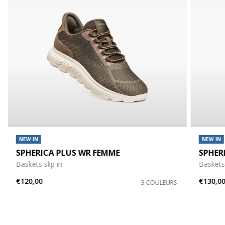
NEW IN
NEW IN
SPHERICA PLUS WR FEMME
SPHER
Baskets slip in
Baskets 
€120,00
€130,0
3 COULEURS