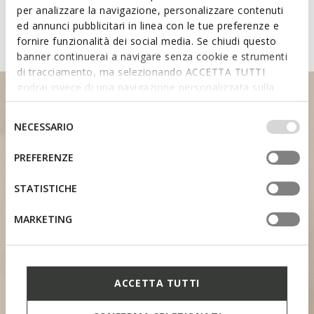
per analizzare la navigazione, personalizzare contenuti
System
ed annunci pubblicitari in linea con le tue preferenze e
fornire funzionalità dei social media. Se chiudi questo
banner continuerai a navigare senza cookie e strumenti
di tracciamento, ma selezionando ACCETTA TUTTI
godrai invece di una navigazione personalizzata sulla
base dei tuoi gusti ed interessi. Selezionando
IMPOSTAZIONI potrai anche scegliere quali cookies ed
Selezione
NECESSARIO
altri strumenti di tracciamento autorizzare. Per maggiori
del
informazioni o per modificare in qualsiasi momento le
consenso
PREFERENZE
tue impostazioni, visita la nostra
cookie policy
.
SUPPORT DU TALON
STATISTICHE
MARKETING
ACCETTA TUTTI
LANGUETTE PROFILÉE
SOFT PAD