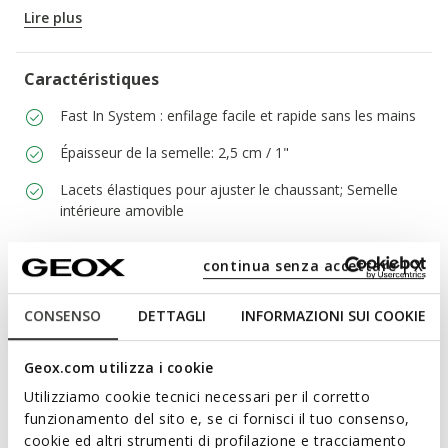
rapidement et facilement, sans avoir besoin de se servir des
Lire plus
mains.
CODE PRODUIT:
D680AA000NFC5004
Caractéristiques
Fast In System : enfilage facile et rapide sans les mains
Épaisseur de la semelle: 2,5 cm / 1"
Lacets élastiques pour ajuster le chaussant; Semelle
intérieure amovible
continua senza accettare | X
Matériaux
CONSENSO
DETTAGLI
INFORMAZIONI SUI COOKIE
Technologies
Geox.com utilizza i cookie
Utilizziamo cookie tecnici necessari per il corretto
Découvrez les caractéristiques
funzionamento del sito e, se ci fornisci il tuo consenso,
des chaussures dotées du Fast In
cookie ed altri strumenti di profilazione e tracciamento