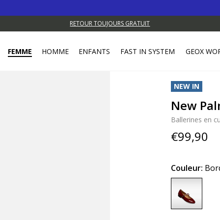
RETOUR TOUJOURS GRATUIT
FEMME
HOMME
ENFANTS
FAST IN SYSTEM
GEOX WO
NEW IN
New Pal
Ballerines en cu
€99,90
Couleur:
Bor
selected