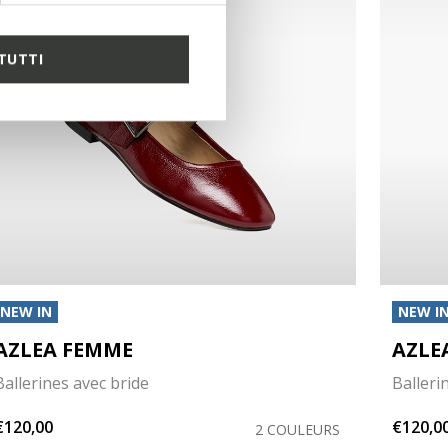
TUTTI
NEW IN
NEW I
AZLEA FEMME
AZLE
Ballerines avec bride
Balleri
€120,00
€120,0
2 COULEURS