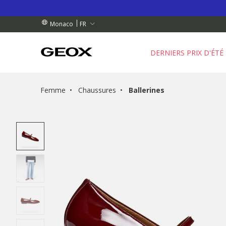
NDES DE PLUS DE 90.00 €
NDES DE PLUS DE 90.00 €
GRATUIT
FR
Monaco
DERNIERS PRIX D'ÉTÉ
Femme
Chaussures
Ballerines