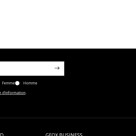
Femme
Homme
e d’information
.
LD
GEOX BUSINESS