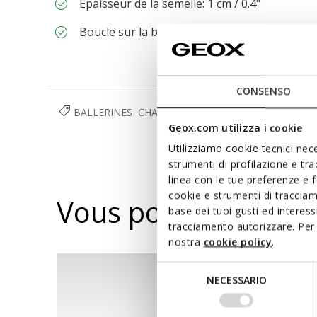
Épaisseur de la semelle: 1 cm / 0.4"
Boucle sur la bride pour ajuster le chaussant
CONSENSO
BALLERINES
CHAUSSURES
FEMME
Geox.com utilizza i cookie
Utilizziamo cookie tecnici nece
strumenti di profilazione e tr
linea con le tue preferenze e 
cookie e strumenti di traccia
Vous pourriez aussi
base dei tuoi gusti ed interes
tracciamento autorizzare. Per 
nostra
cookie policy
.
Selezione
NECESSARIO
del
consenso