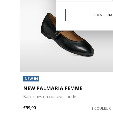
CONFERMA
NEW IN
NEW PALMARIA FEMME
Ballerines en cuir avec bride
€99,90
LEURS
1 COULEUR