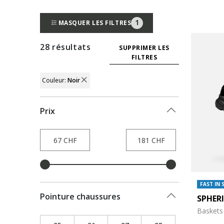
1
MASQUER LES FILTRES
28 résultats
SUPPRIMER LES
FILTRES
Couleur:
Noir
REMOVE FILTER CURRENTLY REFINED BY
Prix
FAST IN 
Pointure chaussures
SPHER
Baskets 