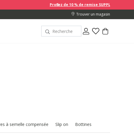
Profitez de 10 % de remise SUPPLÉMENTAIRE sur les prix en prom
Trouver un magasin
es à semelle compensée
Slip on
Bottines