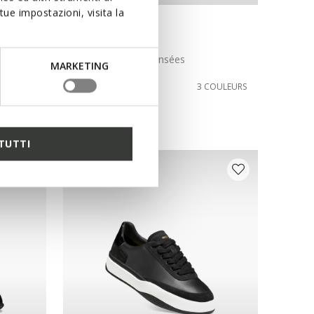
ue impostazioni, visita la
NEW IN
DESYA FEMME
Chaussures compensées
MARKETING
CHF160,00
COULEURS
3 COULEURS
TUTTI