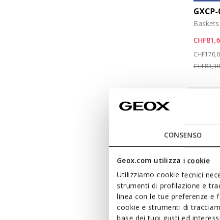
GXCP-
Baskets 
CHF81,
Price re
CHF170,
CHF83,30
CONSENSO
Geox.com utilizza i cookie
Utilizziamo cookie tecnici nece
strumenti di profilazione e tr
linea con le tue preferenze e 
cookie e strumenti di traccia
base dei tuoi gusti ed interes