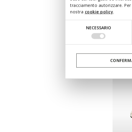
tracciamento autorizzare. Per 
nostra
cookie policy
.
SPHER
Selezione
Basket
NECESSARIO
del
CHF98,
consenso
Price re
CHF170,
CHF100,
CONFERMA