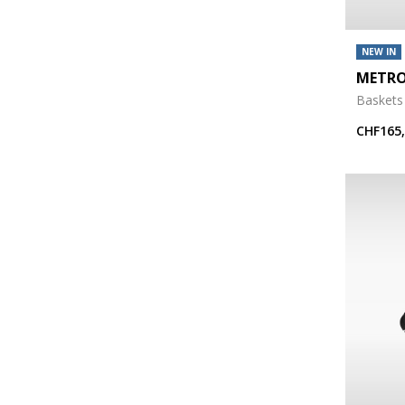
NEW IN
METRO
Baskets
CHF165