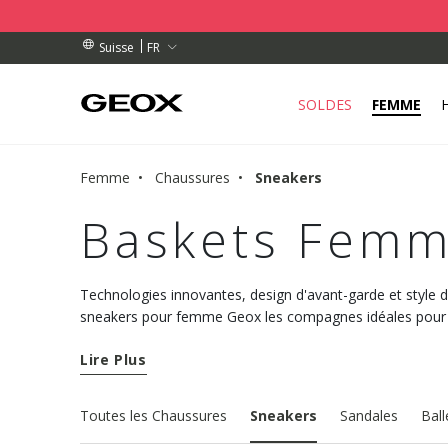
 RETRAIT PROCHE DE CHEZ VOUS.
NDES DE PLUS DE CHF 115
NDES DE PLUS DE CHF 115
FR
Suisse
SOLDES
FEMME
Femme
Chaussures
Sneakers
Baskets Femm
Technologies innovantes, design d'avant-garde et style
sneakers pour femme Geox les compagnes idéales pour p
autre avec un confort maximal. Découvrez les nouveaux
Lire Plus
bien-être à chaque pas.
Toutes les Chaussures
Sneakers
Sandales
Ball