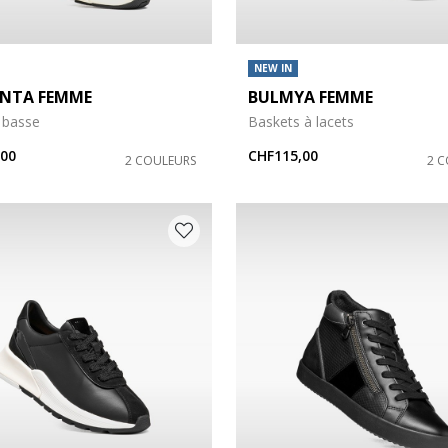
NEW IN
NTA FEMME
BULMYA FEMME
 basse
Baskets à lacets
,00
CHF115,00
2 COULEURS
2 