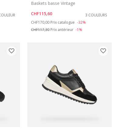
Baskets basse Vintage
CHF115,60
COULEUR
3 COULEURS
Price reduced from
to
CHF170,00
Prix catalogue
-32%
CHF117,30
Prix antérieur
-1%