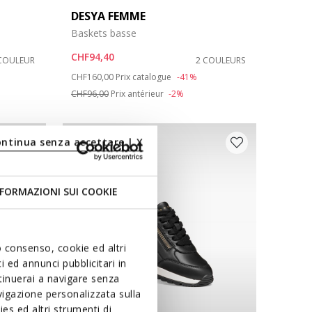
DESYA FEMME
Baskets basse
CHF94,40
COULEUR
2 COULEURS
Price reduced from
to
CHF160,00
Prix catalogue
-41%
CHF96,00
Prix antérieur
-2%
ontinua senza accettare | X
FORMAZIONI SUI COOKIE
uo consenso, cookie ed altri
 ed annunci pubblicitari in
ntinuerai a navigare senza
igazione personalizzata sulla
es ed altri strumenti di