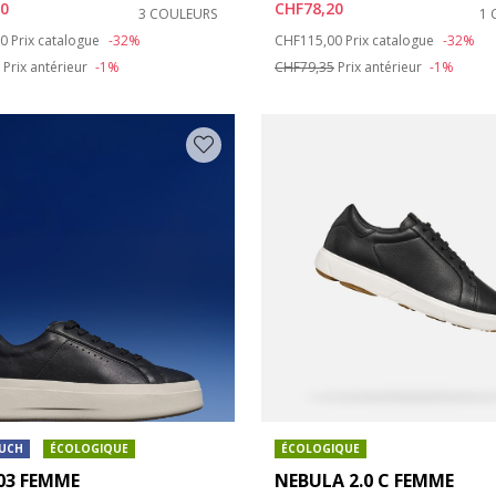
s: 37
 chaussures: 38
00
CHF78,20
3 COULEURS
1 
duced from
to
Price reduced from
to
00
Prix catalogue
-32%
CHF115,00
Prix catalogue
-32%
s: 41
 chaussures: 42
Prix antérieur
-1%
CHF79,35
Prix antérieur
-1%
OUCH
ÉCOLOGIQUE
ÉCOLOGIQUE
03 FEMME
NEBULA 2.0 C FEMME