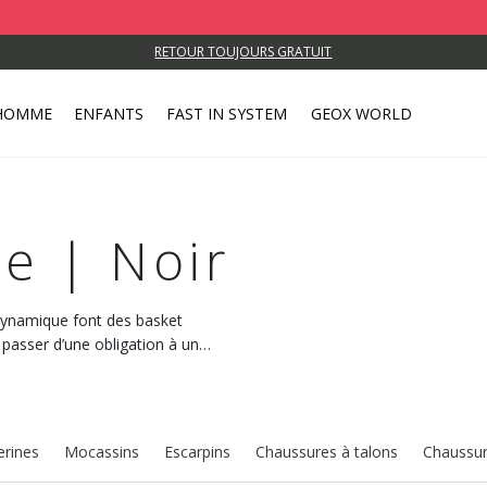
RETOUR TOUJOURS GRATUIT
HOMME
ENFANTS
FAST IN SYSTEM
GEOX WORLD
e | Noir
 dynamique font des basket
asser d’une obligation à une
 modèles et optez pour le
erines
Mocassins
Escarpins
Chaussures à talons
Chaussur