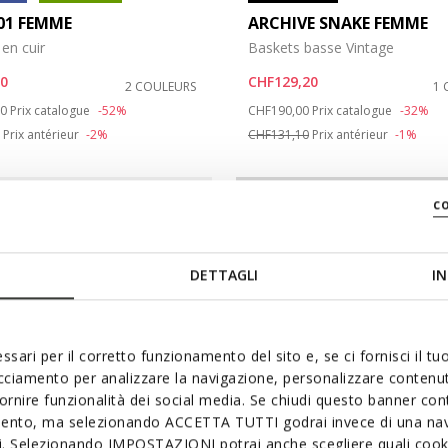
01 FEMME
ARCHIVE SNAKE FEMME
en cuir
Baskets basse Vintage
60
CHF129,20
2 COULEURS
1 
duced from
to
Price reduced from
to
00
Prix catalogue
-52%
CHF190,00
Prix catalogue
-32%
Prix antérieur
-2%
CHF131,10
Prix antérieur
-1%
c
DETTAGLI
IN
ssari per il corretto funzionamento del sito e, se ci fornisci il t
acciamento per analizzare la navigazione, personalizzare contenuti
fornire funzionalità dei social media. Se chiudi questo banner co
mento, ma selezionando ACCETTA TUTTI godrai invece di una nav
si. Selezionando IMPOSTAZIONI potrai anche scegliere quali cooki