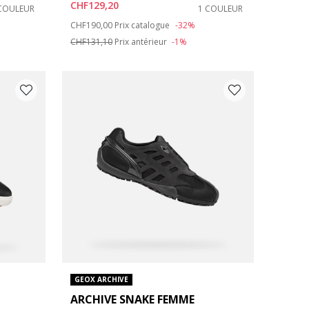
CHF129,20
COULEUR
1 COULEUR
Price reduced from
to
CHF190,00
Prix catalogue
-32%
CHF131,10
Prix antérieur
-1%
GEOX ARCHIVE
ARCHIVE SNAKE FEMME