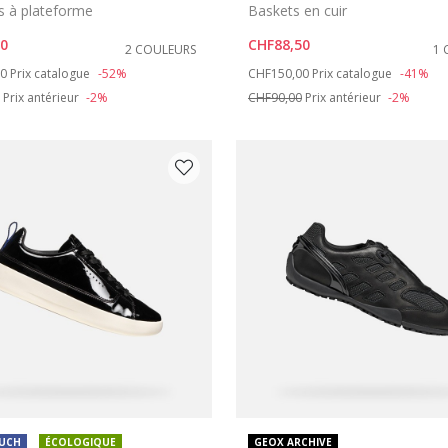
s à plateforme
Baskets en cuir
60
CHF88,50
2 COULEURS
1 
duced from
to
Price reduced from
to
00
Prix catalogue
-52%
CHF150,00
Prix catalogue
-41%
Prix antérieur
-2%
CHF90,00
Prix antérieur
-2%
OUCH
ÉCOLOGIQUE
GEOX ARCHIVE