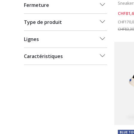
Sneaker
Fermeture
CHF81,
Price re
Type de produit
CHF170,
CHF83,30
Lignes
Caractéristiques
BLUE T