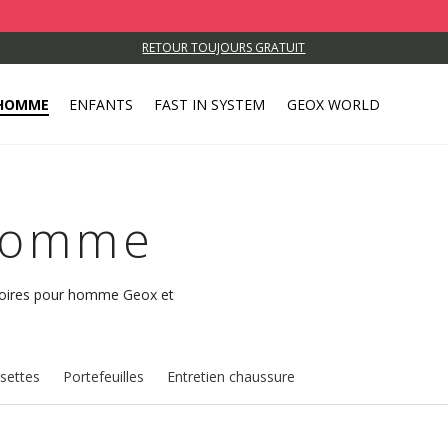
RETOUR TOUJOURS GRATUIT
HOMME
ENFANTS
FAST IN SYSTEM
GEOX WORLD
 Homme
essoires pour homme Geox et
settes
Portefeuilles
Entretien chaussure