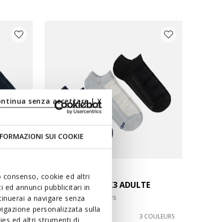
ontinua senza accettare | X
FORMAZIONI SUI COOKIE
uo consenso, cookie ed altri
E
CHAUSSETTES X3 ADULTE
 ed annunci pubblicitari in
Chaussettes courtes
ntinuerai a navigare senza
igazione personalizzata sulla
CHF24,00
COULEURS
3 COULEURS
es ed altri strumenti di