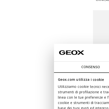
CONSENSO
Geox.com utilizza i cookie
Utilizziamo cookie tecnici nece
CHAUS
strumenti di profilazione e tr
Chausse
linea con le tue preferenze e 
cookie e strumenti di traccia
CHF24,
base dei tuoi gusti ed interes