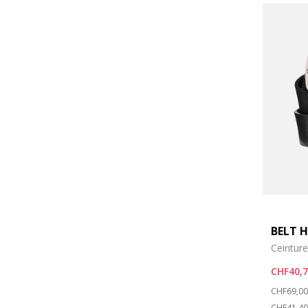
BELT 
Ceinture
CHF40,
Price re
CHF69,00
CHF41,40