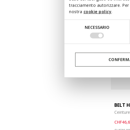
tracciamento autorizzare. Per 
nostra
cookie policy
.
Selezione
NECESSARIO
del
consenso
CONFERMA
BELT 
Ceintur
CHF46,
Price re