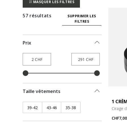
MASQUER LES FILTRES
57 résultats
SUPPRIMER LES
FILTRES
Prix
Taille vêtements
1 CRÈ
39-42
Refine by Taille vêtements: 39-42
43-46
Refine by Taille vêtements: 43-46
35-38
Refine by Taille vêtements:
Cirage 
CHF7,00