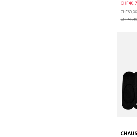
CHF40,
Price re
CHF69,00
CHF41,40
CHAUS