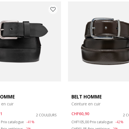
HOMME
BELT HOMME
 en cuir
Ceinture en cuir
71
CHF60,90
2 COULEURS
2 
duced from
to
Price reduced from
to
Prix catalogue
-41%
CHF105,00
Prix catalogue
-42%
Prix antérieur
-2%
CHF61,95
Prix antérieur
-2%