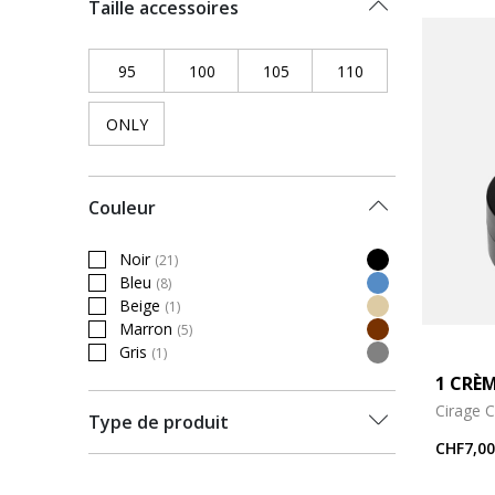
Taille accessoires
95
Refine by Taille accessoires: 95
100
Refine by Taille accessoires: 100
105
Refine by Taille accessoires:
110
Refine by Taille a
ONLY
Refine by Taille accessoires: ONLY
Couleur
Noir
(21)
Refine by Couleur: Noir
Bleu
(8)
Refine by Couleur: Bleu
Beige
(1)
Refine by Couleur: Beige
Marron
(5)
Refine by Couleur: Marron
Gris
(1)
Refine by Couleur: Gris
1 CRÈ
Cirage 
Type de produit
CHF7,00