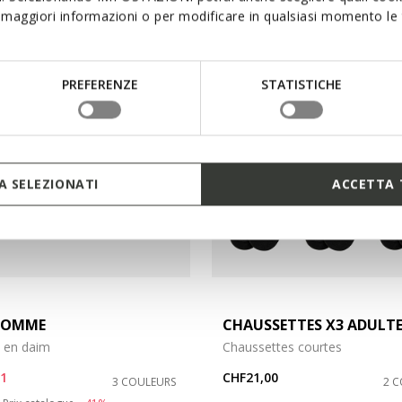
maggiori informazioni o per modificare in qualsiasi momento le t
PREFERENZE
STATISTICHE
 SELEZIONATI
ACCETTA 
HOMME
CHAUSSETTES X3 ADULT
e en daim
Chaussettes courtes
61
CHF21,00
3 COULEURS
2 
duced from
to