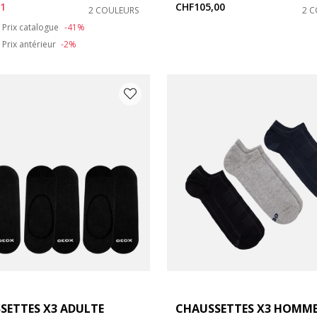
71
CHF105,00
2 COULEURS
2 
duced from
to
Prix catalogue
-41%
Prix antérieur
-2%
SETTES X3 ADULTE
CHAUSSETTES X3 HOMM