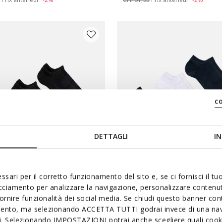
c
DETTAGLI
IN
ssari per il corretto funzionamento del sito e, se ci fornisci il t
SETTES X3 ADULTE
CHAUSSETTES X3 ADULT
acciamento per analizzare la navigazione, personalizzare contenuti
ttes courtes
Chaussettes courtes
fornire funzionalità dei social media. Se chiudi questo banner co
mento, ma selezionando ACCETTA TUTTI godrai invece di una nav
00
CHF24,00
3 COULEURS
3 
si. Selezionando IMPOSTAZIONI potrai anche scegliere quali cooki