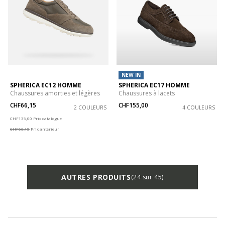
NEW IN
SPHERICA EC12 HOMME
SPHERICA EC17 HOMME
Chaussures amorties et légères
Chaussures à lacets
CHF66,15
CHF155,00
2 COULEURS
4 COULEURS
Price reduced from
to
CHF135,00
Prix catalogue
CHF66,15
Prix antérieur
AUTRES PRODUITS
(24 sur 45)