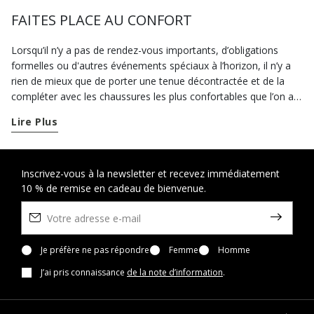
FAITES PLACE AU CONFORT
Lorsqu’il n’y a pas de rendez-vous importants, d’obligations
formelles ou d'autres événements spéciaux à l’horizon, il n’y a
rien de mieux que de porter une tenue décontractée et de la
compléter avec les chaussures les plus confortables que l’on a à
disposition. Mais vers quels modèles s’orienter pour faire le
Lire Plus
meilleur choix ? Dans la collection de chaussures casual pour
homme Geox, vous trouverez assurément les modèles les
mieux adaptés à votre style et à vos besoins. Pendant vos
loisirs ou pour un après-midi de détente, offrez à vos pieds une
Inscrivez-vous à la newsletter et recevez immédiatement
10 % de remise en cadeau de bienvenue.
bonne dose de confort avec les chaussures respirantes de la
ligne
Spherica™
. Grâce à la semelle extérieure révolutionnaire
avec Système Zero-Shock, ces chaussures offrent souplesse,
légèreté et amorti à chaque pas. Les chaussures confortables
créées avec la technologie
Je préfère ne pas répondre
Nebula™
Femme
, qui offrent à vos pieds
Homme
fraîcheur et bien-être en toutes circonstances, sont elles aussi
J’ai pris connaissance
de la note d’information
.
une garantie d'amorti. Mais les chaussures décontractées de
notre collection ne sont pas seulement adaptées aux loisirs et
vous pouvez les porter dans toutes les autres circonstances qui