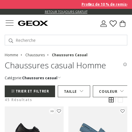
Profitez de 10 % de remise SUPP
US.
RETOUR TOUJOURS GRATUIT
Homme
Chaussures
Chaussures Casual
Chaussures casual Homme
Catégorie:
Chaussures casual
TRIER ET FILTRER
TAILLE
COULEUR
45 Résultats
3D