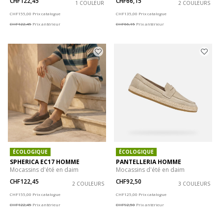
CHF122,45
CHF66,15
1 COULEUR
2 COULEURS
Price reduced from
to
Price reduced from
to
CHF155,00
Prix catalogue
CHF135,00
Prix catalogue
CHF122,45
Prix antérieur
CHF66,15
Prix antérieur
ÉCOLOGIQUE
ÉCOLOGIQUE
SPHERICA EC17 HOMME
PANTELLERIA HOMME
Mocassins d'été en daim
Mocassins d'été en daim
CHF122,45
CHF92,50
2 COULEURS
3 COULEURS
Price reduced from
to
Price reduced from
to
CHF155,00
Prix catalogue
CHF125,00
Prix catalogue
CHF122,45
Prix antérieur
CHF92,50
Prix antérieur