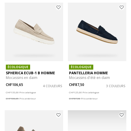
ÉCOLOGIQUE
ÉCOLOGIQUE
SPHERICA ECUB-1 B HOMME
PANTELLERIA HOMME
Mocassins en daim
Mocassins d'été en daim
CHF106,65
CHF87,50
4 COULEURS
3 COULEURS
Price reduced from
to
Price reduced from
to
CHF135,00
Prix catalogue
CHF125,00
Prix catalogue
CHF106,65
Prix antérieur
CHF87,50
Prix antérieur