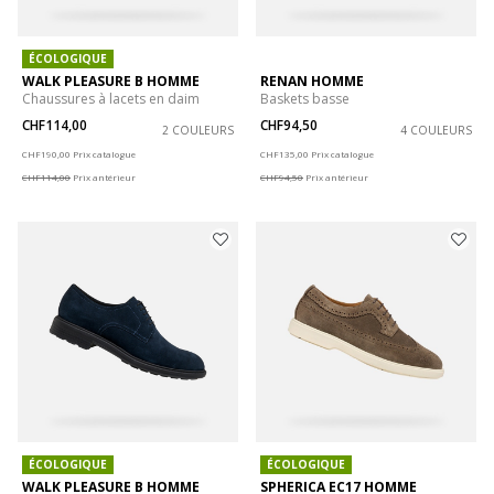
ÉCOLOGIQUE
WALK PLEASURE B HOMME
RENAN HOMME
Chaussures à lacets en daim
Baskets basse
CHF114,00
CHF94,50
2 COULEURS
4 COULEURS
Price reduced from
to
Price reduced from
to
CHF190,00
Prix catalogue
CHF135,00
Prix catalogue
CHF114,00
Prix antérieur
CHF94,50
Prix antérieur
ÉCOLOGIQUE
ÉCOLOGIQUE
WALK PLEASURE B HOMME
SPHERICA EC17 HOMME