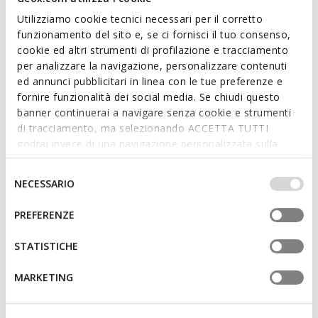
Utilizziamo cookie tecnici necessari per il corretto
funzionamento del sito e, se ci fornisci il tuo consenso,
cookie ed altri strumenti di profilazione e tracciamento
per analizzare la navigazione, personalizzare contenuti
ÉCOLOGIQUE
ed annunci pubblicitari in linea con le tue preferenze e
FLEXTRIDE HOMME
SPHERICA ECUB-1 B HOMME
fornire funzionalità dei social media. Se chiudi questo
Mocassins bateau
Mocassins en daim
banner continuerai a navigare senza cookie e strumenti
CHF90,85
CHF87,75
3 COULEURS
4 COULEURS
di tracciamento, ma selezionando ACCETTA TUTTI
Price reduced from
to
Price reduced from
to
CHF115,00
Prix catalogue
CHF135,00
Prix catalogue
godrai invece di una navigazione personalizzata sulla
CHF90,85
Prix antérieur
CHF87,75
Prix antérieur
base dei tuoi gusti ed interessi. Selezionando
IMPOSTAZIONI potrai anche scegliere quali cookies ed
Selezione
NECESSARIO
altri strumenti di tracciamento autorizzare. Per maggiori
del
informazioni o per modificare in qualsiasi momento le
consenso
PREFERENZE
tue impostazioni, visita la nostra
cookie policy
.
STATISTICHE
MARKETING