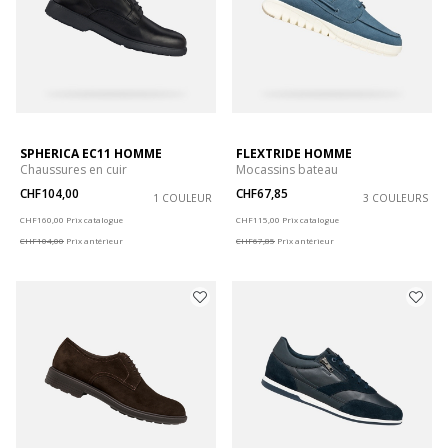
SPHERICA EC11 HOMME
FLEXTRIDE HOMME
Chaussures en cuir
Mocassins bateau
CHF104,00
CHF67,85
1 COULEUR
3 COULEURS
Price reduced from
to
Price reduced from
to
CHF160,00
Prix catalogue
CHF115,00
Prix catalogue
CHF104,00
Prix antérieur
CHF67,85
Prix antérieur