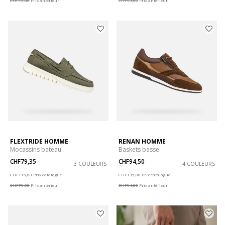
CHF93,00
Prix antérieur
CHF93,00
Prix antérieur
FLEXTRIDE HOMME
RENAN HOMME
Mocassins bateau
Baskets basse
CHF79,35
CHF94,50
3 COULEURS
4 COULEURS
Price reduced from
to
Price reduced from
to
CHF115,00
Prix catalogue
CHF135,00
Prix catalogue
CHF79,35
Prix antérieur
CHF94,50
Prix antérieur