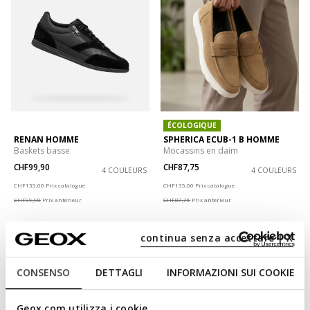
ÉCOLOGIQUE
RENAN HOMME
SPHERICA ECUB-1 B HOMME
Baskets basse
Mocassins en daim
CHF99,90
CHF87,75
4 COULEURS
4 COULEURS
Price reduced from
to
Price reduced from
to
CHF135,00
Prix catalogue
CHF135,00
Prix catalogue
CHF99,90
Prix antérieur
CHF87,75
Prix antérieur
continua senza accettare | X
CONSENSO
DETTAGLI
INFORMAZIONI SUI COOKIE
Geox.com utilizza i cookie