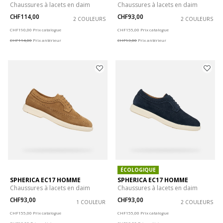
Chaussures à lacets en daim
Chaussures à lacets en daim
CHF114,00
CHF93,00
2 COULEURS
2 COULEURS
Price reduced from
to
Price reduced from
to
CHF190,00
Prix catalogue
CHF155,00
Prix catalogue
CHF114,00
Prix antérieur
CHF93,00
Prix antérieur
ÉCOLOGIQUE
SPHERICA EC17 HOMME
SPHERICA EC17 HOMME
Chaussures à lacets en daim
Chaussures à lacets en daim
CHF93,00
CHF93,00
1 COULEUR
2 COULEURS
Price reduced from
to
Price reduced from
to
CHF155,00
Prix catalogue
CHF155,00
Prix catalogue