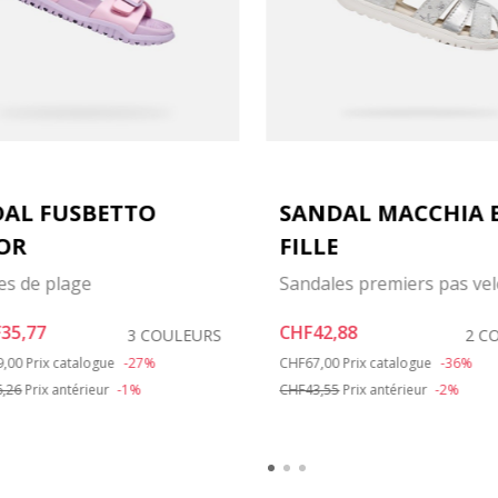
AL FUSBETTO
SANDAL MACCHIA 
OR
FILLE
es de plage
Sandales premiers pas vel
35,77
CHF42,88
3 COULEURS
2 C
 reduced from
to
Price reduced from
to
9,00
Prix catalogue
-27%
CHF67,00
Prix catalogue
-36%
,26
Prix antérieur
-1%
CHF43,55
Prix antérieur
-2%