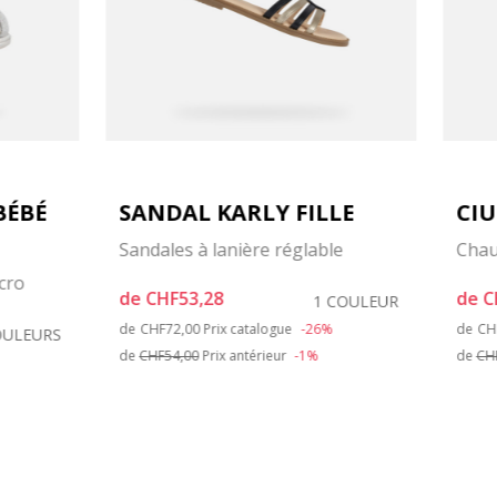
BÉBÉ
SANDAL KARLY FILLE
CIU
Sandales à lanière réglable
Chau
cro
de
CHF53,28
de
C
1 COULEUR
Price reduced from
to
Pr
de
CHF72,00
Prix catalogue
-26%
de
CH
OULEURS
de
CHF54,00
Prix antérieur
-1%
de
CH