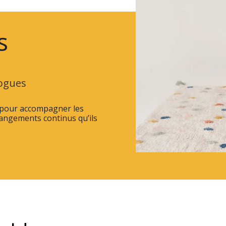
s
logues
e pour accompagner les
hangements continus qu’ils