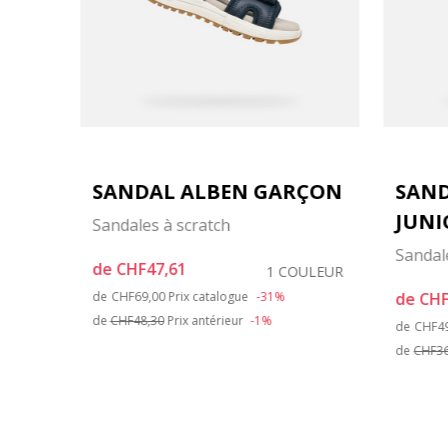
LLE
SANDAL ALBEN GARÇON
SAND
JUNI
Sandales à scratch
Sandal
de
CHF47,61
LEURS
1 COULEUR
Price reduced from
to
de
CHF69,00
Prix catalogue
-31%
de
CHF
de
CHF48,30
Prix antérieur
-1%
Price
de
CHF4
de
CHF36