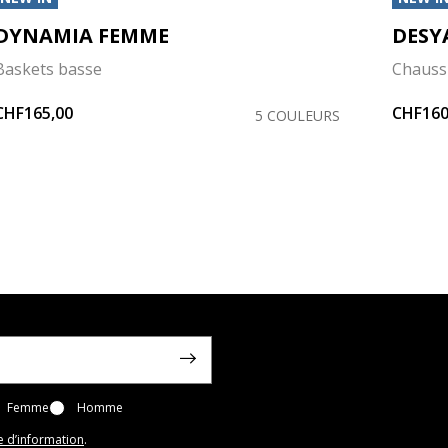
DYNAMIA FEMME
DESY
Baskets basse
Chauss
CHF165,00
CHF160
5 COULEURS
Femme
Homme
e d’information
.