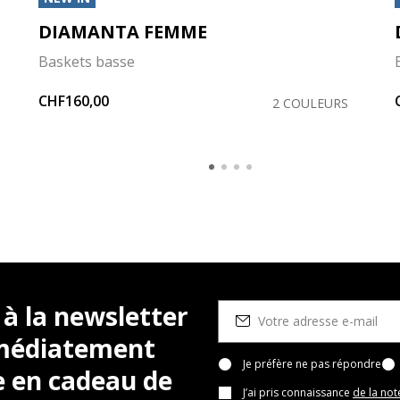
DIAMANTA FEMME
Baskets basse
CHF160,00
2 COULEURS
 à la newsletter
mmédiatement
Je préfère ne pas répondre
e en cadeau de
J’ai pris connaissance
de la not