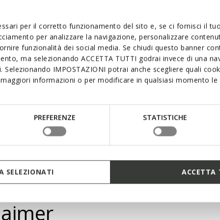
La semelle extér
offrir un confor
interconnectées, 
ssari per il corretto funzionamento del sito e, se ci fornisci il t
flexibilité maxim
acciamento per analizzare la navigazione, personalizzare contenuti
la pression du pi
fornire funzionalità dei social media. Se chiudi questo banner co
assurant une mar
mento, ma selezionando ACCETTA TUTTI godrai invece di una nav
si. Selezionando IMPOSTAZIONI potrai anche scegliere quali cooki
maggiori informazioni o per modificare in qualsiasi momento le t
PREFERENZE
STATISTICHE
 SELEZIONATI
ACCETTA 
 aimer