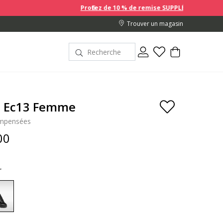
Profitez de 10 % de remise SUPPLÉMENTAIRE sur les prix en
Trouver un magasin
a Ec13 Femme
ompensées
00
r
selected