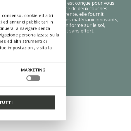
ieure avec système Zéro Shock est conçue pour vous
t absolu à chaque pas. Composée de deux couches
chaque avec une densité différente, elle fournit
uo consenso, cookie ed altri
ale et amorti optimal. Grâce à des matériaux innovants,
 ed annunci pubblicitari in
ed est distribuée de manière uniforme sur le sol,
ntinuerai a navigare senza
che particulièrement légère et sans effort.
igazione personalizzata sulla
es ed altri strumenti di
ue impostazioni, visita la
MARKETING
TUTTI