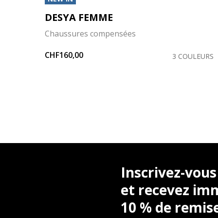
DESYA FEMME
Chaussures compensées
CHF160,00
LEURS
3 COULEURS
Inscrivez-vous
et recevez i
10 % de remis