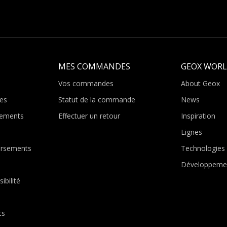
MES COMMANDES
GEOX WOR
Vos commandes
About Geox
es
Statut de la commande
News
ements
Effectuer un retour
Inspiration
Lignes
ursements
Technologies
Développemen
ibilité
ts