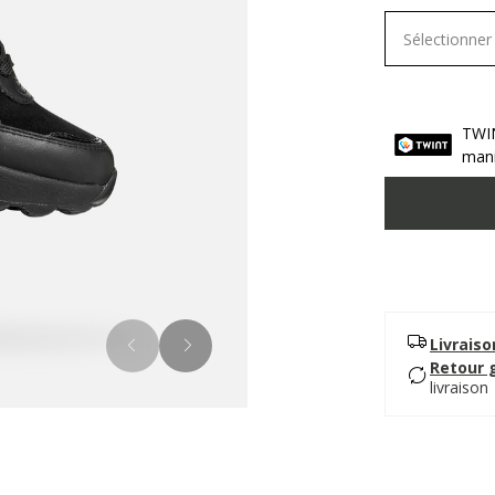
Sélectionner 
TWIN
mani
Livrais
Retour 
livraison