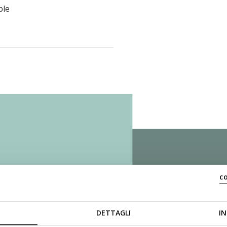
ble
c
SYST
DETTAGLI
IN