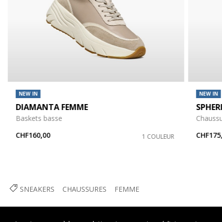
NEW IN
NEW IN
DIAMANTA FEMME
SPHER
Baskets basse
Chauss
CHF160,00
CHF175
1 COULEUR
SNEAKERS
CHAUSSURES
FEMME