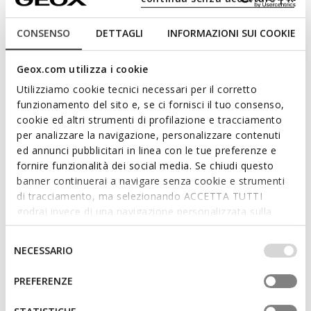
cassé. Dotées d'une semelle extérieure épaisse, les
Diamanta complètent les tenues de tous les jours avec une
CONSENSO
DETTAGLI
INFORMAZIONI SUI COOKIE
touche sportive mais féminine.
CODE PRODUIT:
D66UFA08522C1352
Lire plus
Geox.com utilizza i cookie
Utilizziamo cookie tecnici necessari per il corretto
Caractéristiques
funzionamento del sito e, se ci fornisci il tuo consenso,
cookie ed altri strumenti di profilazione e tracciamento
per analizzare la navigazione, personalizzare contenuti
En achetant ce produit, vous soutenez les
ed annunci pubblicitari in linea con le tue preferenze e
tanneries certifiées Leather Working Group
fornire funzionalità dei social media. Se chiudi questo
banner continuerai a navigare senza cookie e strumenti
di tracciamento, ma selezionando ACCETTA TUTTI
Amorti optimal qui offre protection et absorption des
godrai invece di una navigazione personalizzata sulla
impacts et des sollicitations
base dei tuoi gusti ed interessi. Selezionando
IMPOSTAZIONI potrai anche scegliere quali cookies ed
Selezione
Épaisseur de la semelle: 5,5 cm / 2,2"
NECESSARIO
altri strumenti di tracciamento autorizzare. Per maggiori
del
Chaussures légères
informazioni o per modificare in qualsiasi momento le
consenso
PREFERENZE
tue impostazioni, visita la nostra
cookie policy
.
Fermeture à lacets; Semelle intérieure amovible