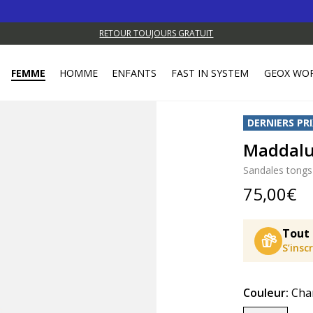
RETOUR TOUJOURS GRATUIT
FEMME
HOMME
ENFANTS
FAST IN SYSTEM
GEOX WO
DERNIERS PRI
Maddalu
Sandales tongs
75,00€
Tout 
S’insc
Couleur:
Cha