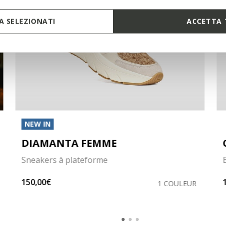
 SELEZIONATI
ACCETTA 
NEW IN
DIAMANTA FEMME
Sneakers à plateforme
150,00€
1 COULEUR