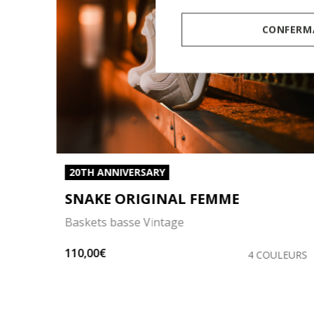
CONFERMA
20TH ANNIVERSARY
SNAKE ORIGINAL FEMME
Baskets basse Vintage
110,00€
LEURS
4 COULEURS