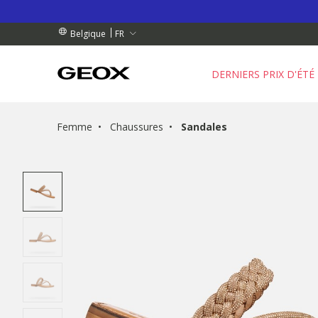
 RETRAIT PROCHE DE CHEZ VOUS.
NDES DE PLUS DE 99.00 €
NDES DE PLUS DE 99.00 €
FR
Belgique
DERNIERS PRIX D'ÉTÉ
Femme
Chaussures
Sandales