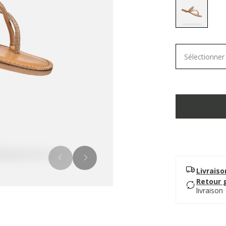
selected
Sélectionner 
Livrais
Retour 
livraison