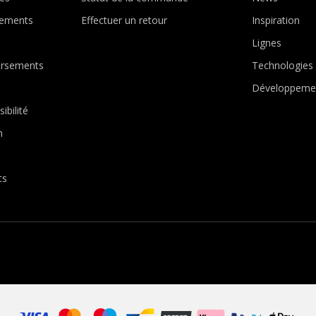
ements
Effectuer un retour
Inspiration
Lignes
ursements
Technologies
Développemen
ibilité
n
ts