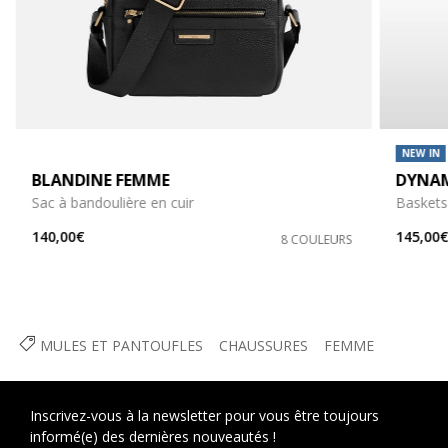
NEW IN
BLANDINE FEMME
DYNAM
Sac à bandoulière en cuir
Baskets
140,00€
145,00
8 COULEURS
MULES ET PANTOUFLES
CHAUSSURES
FEMME
Inscrivez-vous à la newsletter pour vous être toujours
informé(e) des dernières nouveautés !