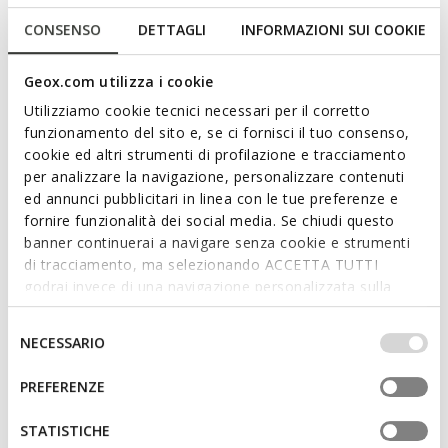
Description
CONSENSO
DETTAGLI
INFORMAZIONI SUI COOKIE
Sandales plates pour femme au look contemporain et
décontracté, qui offrent légèreté et respirabilité. Réalisées en
Geox.com utilizza i cookie
matière à effet cuir velours avec une double bande, ces
chaussures sont déclinées ici dans une délicate tonalité blanc
Utilizziamo cookie tecnici necessari per il corretto
lait. Combinaison parfaite de style et de confort, les Brionia R
funzionamento del sito e, se ci fornisci il tuo consenso,
sont adaptées aussi bien en ville qu’en vacances pour
cookie ed altri strumenti di profilazione e tracciamento
compléter les tenues de tous les jours.
per analizzare la navigazione, personalizzare contenuti
Lire plus
CODE PRODUIT:
D55Y3I000AUC1122
ed annunci pubblicitari in linea con le tue preferenze e
fornire funzionalità dei social media. Se chiudi questo
Caractéristiques
banner continuerai a navigare senza cookie e strumenti
di tracciamento, ma selezionando ACCETTA TUTTI
Enfilage facile et rapide
godrai invece di una navigazione personalizzata sulla
base dei tuoi gusti ed interessi. Selezionando
Épaisseur de la semelle: 2,5 cm / 1"
IMPOSTAZIONI potrai anche scegliere quali cookies ed
Selezione
NECESSARIO
altri strumenti di tracciamento autorizzare. Per maggiori
Chaussures légères
del
informazioni o per modificare in qualsiasi momento le
consenso
PREFERENZE
Design sans fermeture, pour un enfilage plus rapide
tue impostazioni, visita la nostra
cookie policy
.
STATISTICHE