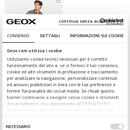
continua senza accettare | X
CONSENSO
DETTAGLI
INFORMAZIONI SUI COOKIE
Geox.com utilizza i cookie
Utilizziamo cookie tecnici necessari per il corretto
DERNIERS PRIX D'ÉTÉ
funzionamento del sito e, se ci fornisci il tuo consenso,
WARRENS HOMME
Doudoune fine
cookie ed altri strumenti di profilazione e tracciamento
per analizzare la navigazione, personalizzare contenuti
99,00€
2 COULEURS
ed annunci pubblicitari in linea con le tue preferenze e
fornire funzionalità dei social media. Se chiudi questo
banner continuerai a navigare senza cookie e strumenti
di tracciamento, ma selezionando ACCETTA TUTTI
TOUT LE CONFORT DES DOUDOUNES GEOX
godrai invece di una navigazione personalizzata sulla
base dei tuoi gusti ed interessi. Selezionando
IMPOSTAZIONI potrai anche scegliere quali cookies ed
Selezione
Elles sont douces et chaudes, elles permettent d’affronter
NECESSARIO
altri strumenti di tracciamento autorizzare. Per maggiori
n’importe quelle condition météo et elles sont déclinées dans de