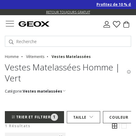
Profitez de 10 % de r
US.
RETOUR TOUJOURS GRATUIT
Homme
Vêtements
Vestes Matelassées
Vestes Matelassées Homme |
Vert
Catégorie:
Vestes matelassées
1
TRIER ET FILTRER
TAILLE
COULEUR
1 Résultats