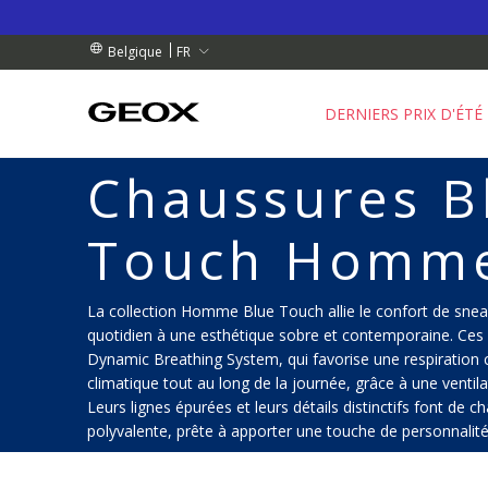
 RETRAIT PROCHE DE CHEZ VOUS.
NDES DE PLUS DE 99.00 €
NDES DE PLUS DE 99.00 €
FR
Belgique
DERNIERS PRIX D'ÉTÉ
Chaussures B
Touch Homm
La collection Homme Blue Touch allie le confort de sne
quotidien à une esthétique sobre et contemporaine. Ces
Dynamic Breathing System, qui favorise une respiration 
climatique tout au long de la journée, grâce à une ventil
Leurs lignes épurées et leurs détails distinctifs font de
polyvalente, prête à apporter une touche de personnalité