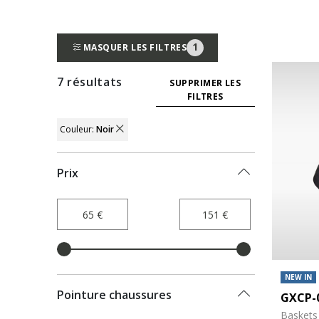
1
MASQUER LES FILTRES
7 résultats
SUPPRIMER LES
FILTRES
Couleur:
Noir
REMOVE FILTER CURRENTLY REFINED BY
Prix
NEW IN
Pointure chaussures
GXCP-
Baskets 