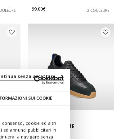
99,00€
COULEURS
2 COULEURS
ontinua senza accettare | X
FORMAZIONI SUI COOKIE
NEW IN
uo consenso, cookie ed altri
GXRN-02 HOMME
 ed annunci pubblicitari in
Baskets en cuir
ntinuerai a navigare senza