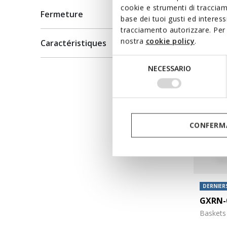
cookie e strumenti di traccia
65,00€
Fermeture
base dei tuoi gusti ed interes
tracciamento autorizzare. Per 
nostra
cookie policy
.
Caractéristiques
Selezione
NECESSARIO
del
consenso
CONFERMA
DERNIERS
GXRN-
Baskets 