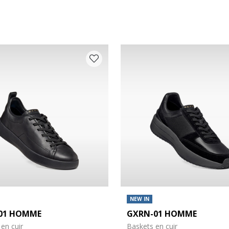
 COULEUR: NOIR
NEW IN
01 HOMME
GXRN-01 HOMME
en cuir
Baskets en cuir