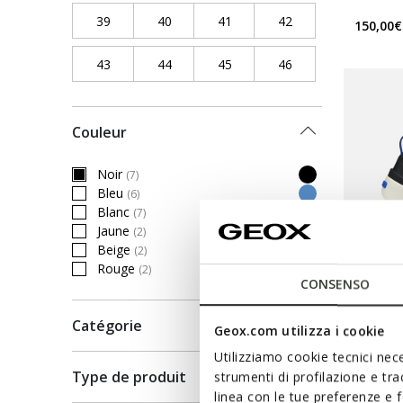
39
Refine by Pointure chaussures: 39
40
Refine by Pointure chaussures: 40
41
Refine by Pointure chaussure
42
Refine by Pointure
150,00€
43
Refine by Pointure chaussures: 43
44
Refine by Pointure chaussures: 44
45
Refine by Pointure chaussure
46
Refine by Pointure
Couleur
Noir
(7)
selected Currently Refined by Couleur: Noir
Bleu
(6)
Refine by Couleur: Bleu
Blanc
(7)
Refine by Couleur: Blanc
Jaune
(2)
Refine by Couleur: Jaune
Beige
(2)
Refine by Couleur: Beige
Rouge
(2)
Refine by Couleur: Rouge
CONSENSO
Catégorie
Geox.com utilizza i cookie
DERNIERS
Utilizziamo cookie tecnici nece
GXRN-
Type de produit
strumenti di profilazione e tr
Baskets 
linea con le tue preferenze e 