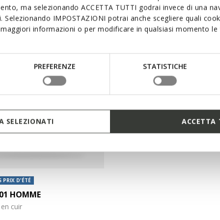
mento, ma selezionando ACCETTA TUTTI godrai invece di una nav
69,00€
1 COULEUR
2 
si. Selezionando IMPOSTAZIONI potrai anche scegliere quali cooki
maggiori informazioni o per modificare in qualsiasi momento le t
PREFERENZE
STATISTICHE
 SELEZIONATI
ACCETTA 
 PRIX D'ÉTÉ
01 HOMME
en cuir