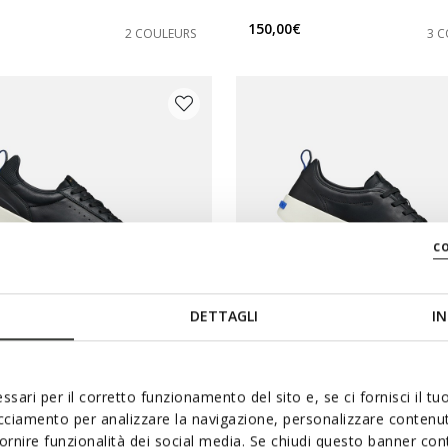
s: 41
 chaussures: 42
150,00€
2 COULEURS
3 
s: 45
 chaussures: 46
c
DETTAGLI
IN
 PRIX D'ÉTÉ
DERNIERS PRIX D'ÉTÉ
ssari per il corretto funzionamento del sito e, se ci fornisci il t
02 HOMME
GXCP-01 HOMME
acciamento per analizzare la navigazione, personalizzare contenuti
en cuir
Baskets en cuir
fornire funzionalità dei social media. Se chiudi questo banner co