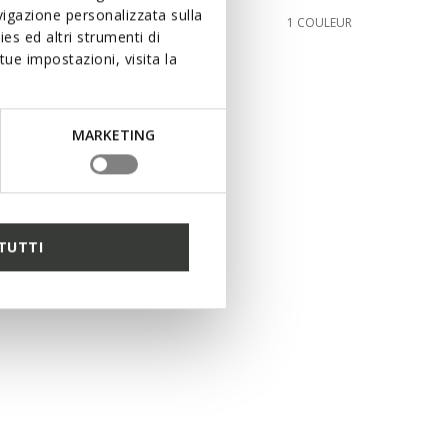
igazione personalizzata sulla
140,00€
COULEURS
1 COULEUR
es ed altri strumenti di
ue impostazioni, visita la
MARKETING
TUTTI