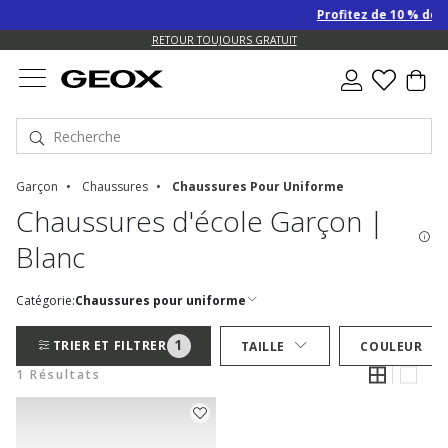
Profitez de 10 % de r
US.
RETOUR TOUJOURS GRATUIT
Garçon
Chaussures
Chaussures Pour Uniforme
Chaussures d'école Garçon |
Blanc
Catégorie:
Chaussures pour uniforme
1
TRIER ET FILTRER
TAILLE
COULEUR
1 Résultats