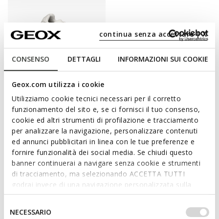
continua senza accettare | X
CONSENSO
DETTAGLI
INFORMAZIONI SUI COOKIE
Geox.com utilizza i cookie
RANN-E GARÇON
Utilizziamo cookie tecnici necessari per il corretto
Chaussures bout renforcé
funzionamento del sito e, se ci fornisci il tuo consenso,
de
55,00€
2 COULEURS
cookie ed altri strumenti di profilazione e tracciamento
per analizzare la navigazione, personalizzare contenuti
ed annunci pubblicitari in linea con le tue preferenze e
fornire funzionalità dei social media. Se chiudi questo
banner continuerai a navigare senza cookie e strumenti
PRÉPAREZ-LE AVEC STYLE À UNE NOUVELLE
di tracciamento, ma selezionando ACCETTA TUTTI
JOURNÉE SUR LES BANCS DE L’ÉCOLE
godrai invece di una navigazione personalizzata sulla
base dei tuoi gusti ed interessi. Selezionando
Pour vivre une longue journée sur les bancs de l’école, les
IMPOSTAZIONI potrai anche scegliere quali cookies ed
Selezione
NECESSARIO
enfants ont besoin de modèles de chaussures en mesure de
altri strumenti di tracciamento autorizzare. Per maggiori
del