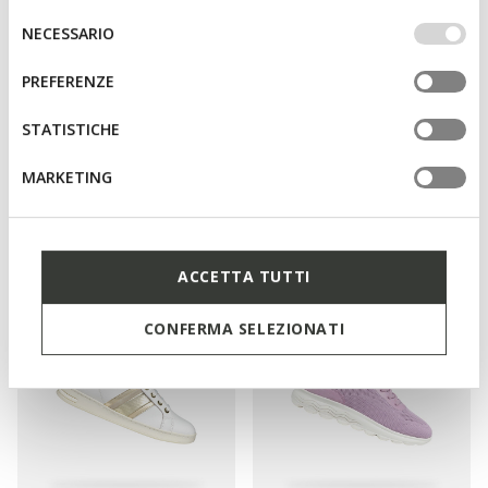
IMPOSTAZIONI potrai anche scegliere quali cookies ed
Selezione
NECESSARIO
altri strumenti di tracciamento autorizzare. Per maggiori
del
informazioni o per modificare in qualsiasi momento le
consenso
PREFERENZE
tue impostazioni, visita la nostra
cookie policy
.
STATISTICHE
DERNIERS PRIX D'ÉTÉ
DERNIERS PRIX D'ÉTÉ
MARKETING
XTORS FEMME
SPHERICA FEMME
Sneakers à plateforme
Chaussures amorties et légères
75,00€
59,00€
2 COULEURS
3 COULEURS
ACCETTA TUTTI
CONFERMA SELEZIONATI