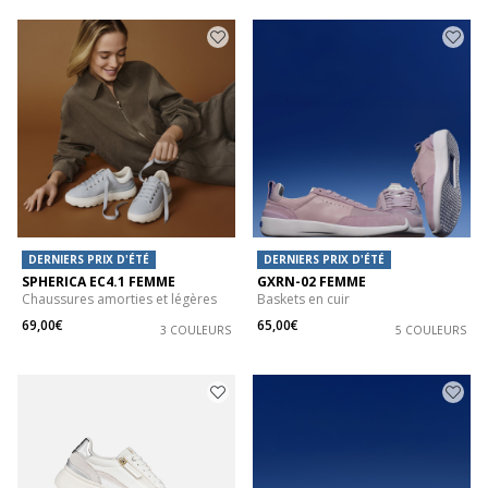
DERNIERS PRIX D'ÉTÉ
DERNIERS PRIX D'ÉTÉ
SPHERICA EC4.1 FEMME
GXRN-02 FEMME
Chaussures amorties et légères
Baskets en cuir
69,00€
65,00€
3 COULEURS
5 COULEURS