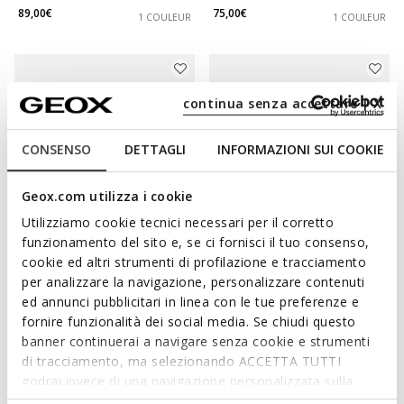
89,00€
75,00€
1 COULEUR
1 COULEUR
continua senza accettare | X
CONSENSO
DETTAGLI
INFORMAZIONI SUI COOKIE
Geox.com utilizza i cookie
Utilizziamo cookie tecnici necessari per il corretto
funzionamento del sito e, se ci fornisci il tuo consenso,
DERNIERS PRIX D'ÉTÉ
DERNIERS PRIX D'ÉTÉ
cookie ed altri strumenti di profilazione e tracciamento
FLEXTRIDE PLUS FEMME
SPHERICA PLUS FEMME
per analizzare la navigazione, personalizzare contenuti
Baskets slip in
Baskets slip in
ed annunci pubblicitari in linea con le tue preferenze e
69,00€
75,00€
1 COULEUR
3 COULEURS
fornire funzionalità dei social media. Se chiudi questo
banner continuerai a navigare senza cookie e strumenti
di tracciamento, ma selezionando ACCETTA TUTTI
godrai invece di una navigazione personalizzata sulla
base dei tuoi gusti ed interessi. Selezionando