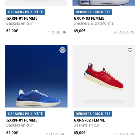
DERNIERS PRIX D'ÉTÉ
DERNIERS PRIX D'ÉTÉ
GXRN-01 FEMME
GXCP-03 FEMME
Baskets en cuir
Sneakers à plateforme
69,00€
69,00€
1 COULEUR
2 COULEURS
DERNIERS PRIX D'ÉTÉ
DERNIERS PRIX D'ÉTÉ
GXRN-01 FEMME
GXRN-02 FEMME
Baskets en cuir
Baskets en cuir
69,00€
65,00€
2 COULEURS
5 COULEURS