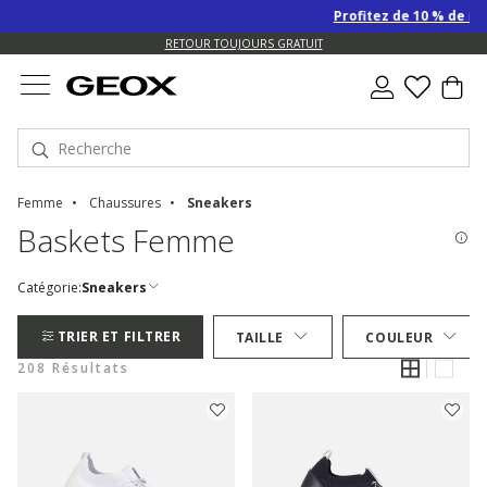
Profitez de 10 % de remise SUPPLÉM
US.
RETOUR TOUJOURS GRATUIT
Femme
Chaussures
Sneakers
Baskets Femme
Catégorie:
Sneakers
TRIER ET FILTRER
TAILLE
COULEUR
208 Résultats