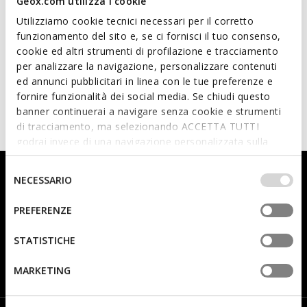
Geox.com utilizza i cookie
Utilizziamo cookie tecnici necessari per il corretto
funzionamento del sito e, se ci fornisci il tuo consenso,
cookie ed altri strumenti di profilazione e tracciamento
per analizzare la navigazione, personalizzare contenuti
DERNIERS PRIX D'ÉTÉ
DERNIERS PRIX D'ÉTÉ
ed annunci pubblicitari in linea con le tue preferenze e
IUPIDOO BÉBÉ FILLE
SPHERICA PLUS HOMME
Chaussures premiers pas Looney
Baskets slip in
fornire funzionalità dei social media. Se chiudi questo
Tunes
85,00€
banner continuerai a navigare senza cookie e strumenti
15 COULEURS
39,00€
1 COULEUR
di tracciamento, ma selezionando ACCETTA TUTTI
godrai invece di una navigazione personalizzata sulla
base dei tuoi gusti ed interessi. Selezionando
IMPOSTAZIONI potrai anche scegliere quali cookies ed
Selezione
Inscrivez-vous à la newsletter pour vous être toujours
NECESSARIO
altri strumenti di tracciamento autorizzare. Per maggiori
del
informé(e) des dernières nouveautés !
informazioni o per modificare in qualsiasi momento le
consenso
PREFERENZE
tue impostazioni, visita la nostra
cookie policy
.
STATISTICHE
Je préfère ne pas répondre
Femme
Homme
MARKETING
J’ai pris connaissance
de la note d’information
.