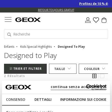
Profitez de 10 % de r
US.
RETOUR TOUJOURS GRATUIT
Enfants
Kids Special Highlights
Designed To Play
Designed to Play
TRIER ET FILTRER
TAILLE
COULEUR
2 Résultats
continua senza accettare | X
CONSENSO
DETTAGLI
INFORMAZIONI SUI COOKIE