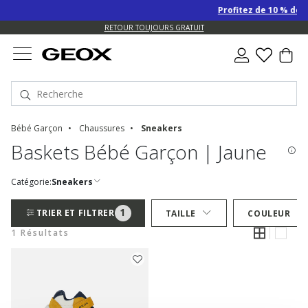
Profitez de 10 % de r
US.
RETOUR TOUJOURS GRATUIT
Bébé Garçon
Chaussures
Sneakers
Baskets Bébé Garçon | Jaune
Catégorie:
Sneakers
1
TRIER ET FILTRER
TAILLE
COULEUR
1 Résultats