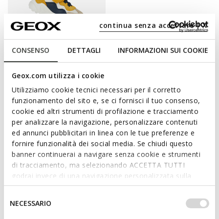
continua senza accettare | X
CONSENSO
DETTAGLI
INFORMAZIONI SUI COOKIE
DERNIERS PRIX D'ÉTÉ
Geox.com utilizza i cookie
CIUFCIUF BÉBÉ
Chaussures de running
Utilizziamo cookie tecnici necessari per il corretto
de
33,00€
4 COULEURS
funzionamento del sito e, se ci fornisci il tuo consenso,
cookie ed altri strumenti di profilazione e tracciamento
per analizzare la navigazione, personalizzare contenuti
ed annunci pubblicitari in linea con le tue preferenze e
fornire funzionalità dei social media. Se chiudi questo
ENCOURAGEZ SES PREMIERS PAS AVEC
banner continuerai a navigare senza cookie e strumenti
di tracciamento, ma selezionando ACCETTA TUTTI
STYLE
godrai invece di una navigazione personalizzata sulla
base dei tuoi gusti ed interessi. Selezionando
Dès ses premiers mois, il est fondamental de garantir confort,
IMPOSTAZIONI potrai anche scegliere quali cookies ed
Selezione
maintien et protection aux petits pieds en pleine croissance de
NECESSARIO
altri strumenti di tracciamento autorizzare. Per maggiori
del
votre enfant. C’est pourquoi, dans la collection de sneakers pour
informazioni o per modificare in qualsiasi momento le