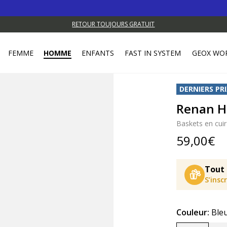
RETOUR TOUJOURS GRATUIT
FEMME
HOMME
ENFANTS
FAST IN SYSTEM
GEOX WO
DERNIERS PRI
Renan 
Baskets en cuir
59,00€
Tout 
S’insc
Couleur:
Ble