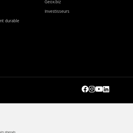
Geox.biz
Investisseurs
t durable
its réservés