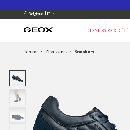
 RETRAIT PROCHE DE CHEZ VOUS.
NDES DE PLUS DE 99.00 €
NDES DE PLUS DE 99.00 €
FR
Belgique
DERNIERS PRIX D'ÉTÉ
Homme
Chaussures
Sneakers