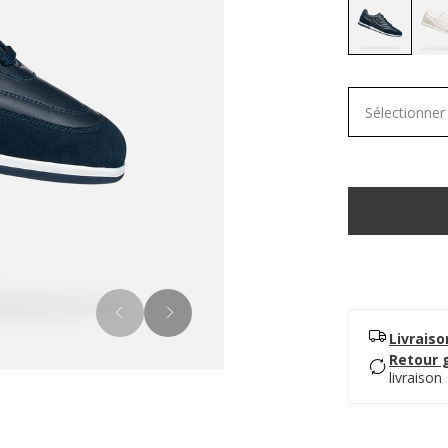
selected
Sélectionner 
Livrais
Retour 
livraison