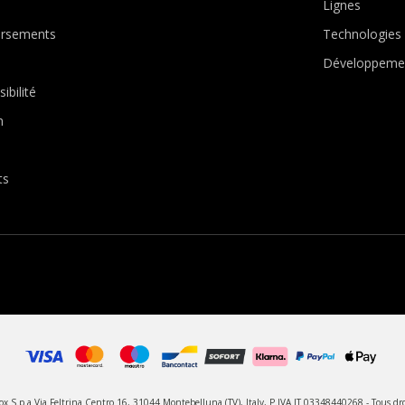
Lignes
ursements
Technologies
Développemen
ibilité
n
ts
 S.p.a Via Feltrina Centro 16, 31044 Montebelluna (TV), Italy, P.IVA IT 03348440268 - Tous dro